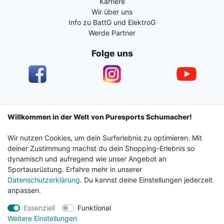
Karriere
Wir über uns
Info zu BattG und ElektroG
Werde Partner
Folge uns
Impressum
Daten­schutz­erklärung
AGB
Willkommen in der Welt von Puresports Schumacher!
Wir nutzen Cookies, um dein Surferlebnis zu optimieren. Mit
Barrierefreiheitserklärung
Widerrufs­recht
deiner Zustimmung machst du dein Shopping-Erlebnis so
dynamisch und aufregend wie unser Angebot an
Sportausrüstung. Erfahre mehr in unserer
Kontakt
Vertrag widerrufen
Datenschutzerklärung
. Du kannst deine Einstellungen jederzeit
anpassen.
Essenziell
Funktional
© 2024 Surf & Sportshop Schumacher. Alle Rechte
Weitere Einstellungen
vorbehalten.