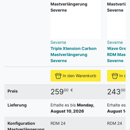
Severne
Severne
Triple Xtension Carbon
Wave Gren
Mastverlängerung
RDM Mastv
Severne
Severne
In den Warenkorb
In de
259
243
00
€
00
€
Preis
Lieferung
Erhalte es bis
Monday,
Erhalte es b
August 10, 2026
August 14,
Konfiguration
RDM 24
RDM 24
Mastverlängerung