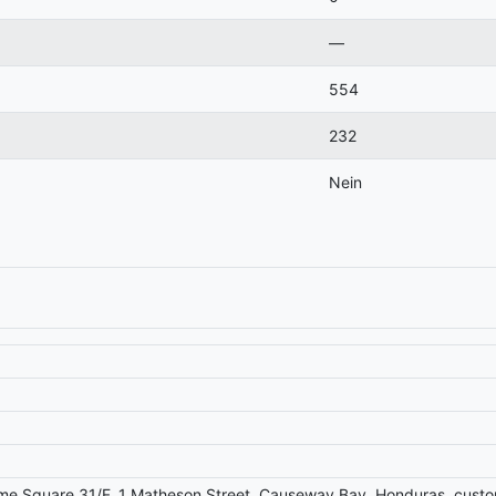
—
554
232
Nein
me Square 31/F, 1 Matheson Street, Causeway Bay, Honduras, cust