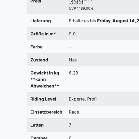
399
Preis
UVP 1.189,00 €
Lieferung
Erhalte es bis
Friday, August 14, 
Größe in m²
9.0
Farbe
—
Zustand
Neu
Gewicht in kg
6.28
**kann
Abweichen**
Riding Level
Experte, Profi
Einsatzbereich
Race
Latten
7
Camber
0