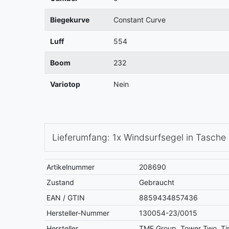
Biegekurve
Constant Curve
Luff
554
Boom
232
Variotop
Nein
Lieferumfang: 1x Windsurfsegel in Tasche
Artikelnummer
208690
Zustand
Gebraucht
EAN / GTIN
8859434857436
Hersteller-Nummer
130054-23/0015
Hersteller
TMF Group, Tower Two, Ti