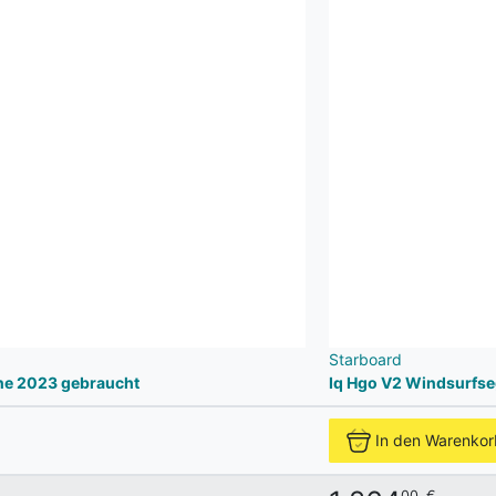
Starboard
ne 2023 gebraucht
Iq Hgo V2 Windsurfse
In den Warenkor
00
€