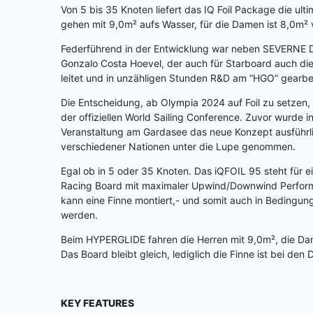
Von 5 bis 35 Knoten liefert das IQ Foil Package die ult
gehen mit 9,0m² aufs Wasser, für die Damen ist 8,0m²
Federführend in der Entwicklung war neben SEVERNE D
Gonzalo Costa Hoevel, der auch für Starboard auch die
leitet und in unzähligen Stunden R&D am “HGO” gearbei
Die Entscheidung, ab Olympia 2024 auf Foil zu setzen,
der offiziellen World Sailing Conference. Zuvor wurde i
Veranstaltung am Gardasee das neue Konzept ausführli
verschiedener Nationen unter die Lupe genommen.
Egal ob in 5 oder 35 Knoten. Das iQFOIL 95 steht für 
Racing Board mit maximaler Upwind/Downwind Performa
kann eine Finne montiert,- und somit auch in Bedingu
werden.
Beim HYPERGLIDE fahren die Herren mit 9,0m², die Da
Das Board bleibt gleich, lediglich die Finne ist bei de
KEY FEATURES