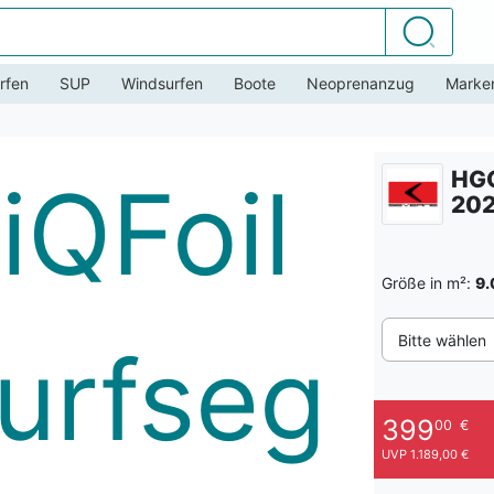
Suchen
rfen
SUP
Windsurfen
Boote
Neoprenanzug
Marke
HGO
202
Größe in m²:
9.
Bitte wählen
399
00
€
UVP 1.189,00 €