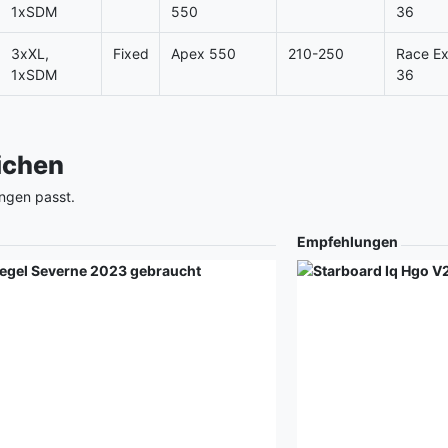
1xSDM
550
36
3xXL,
Fixed
Apex 550
210-250
Race Ex
1xSDM
36
eichen
ngen passt.
Empfehlungen