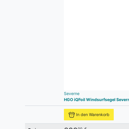
Severne
HGO iQFoil Windsurfsegel Sever
In den Warenkorb
00
€