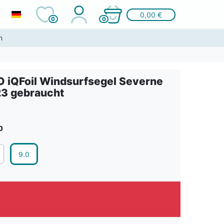
0,00 €
0
0
n
 iQFoil Windsurfsegel Severne
3 gebraucht
0
9.0