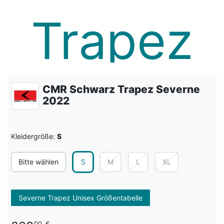
CMR Schwarz Trapez Severne
2022
Kleidergröße:
S
Bitte wählen
S
M
L
XL
Severne Trapez Unisex Größentabelle
00
€