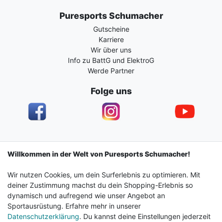
Puresports Schumacher
Gutscheine
Karriere
Wir über uns
Info zu BattG und ElektroG
Werde Partner
Folge uns
Impressum
Daten­schutz­erklärung
AGB
Willkommen in der Welt von Puresports Schumacher!
Wir nutzen Cookies, um dein Surferlebnis zu optimieren. Mit
Barrierefreiheitserklärung
Widerrufs­recht
deiner Zustimmung machst du dein Shopping-Erlebnis so
dynamisch und aufregend wie unser Angebot an
Sportausrüstung. Erfahre mehr in unserer
Kontakt
Vertrag widerrufen
Datenschutzerklärung
. Du kannst deine Einstellungen jederzeit