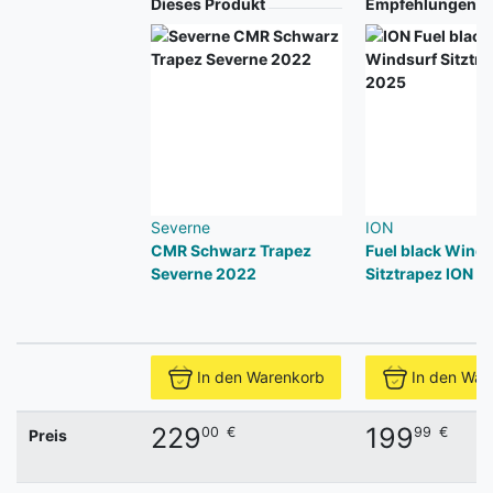
Produkt
Dieses Produkt
Empfehlungen
Severne
ION
CMR Schwarz Trapez
Fuel black Winds
Severne 2022
Sitztrapez ION 2
In den Warenkorb
In den War
229
199
00
€
99
€
Preis