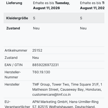
Lieferung
Erhalte es bis
Tuesday,
Erhalte es bis
Tue
August 11, 2026
August 11, 2026
Kleidergröße
S
S
Zustand
Neu
Neu
Artikelnummer
25152
Zustand
Neu
EAN / GTIN
8859226972231
Hersteller-
T60.19.130
Nummer
Hersteller
TMF Group, Tower Two, Time Square 31/F, 1
Matheson Street, Causeway Bay, Honduras,
customercare@tmf.co.in
EU-
APM Marketing GmbH, Hans-Urmiller-Ring
Verantwortlicher
57, 82515 Wolfratshausen, Deutschland,