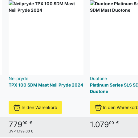
Neilpryde
Duotone
TPX 100 SDM Mast Neil Pryde 2024
Platinum Series SLS S
Duotone
In den Warenkorb
In den Warenkor
779
1.079
00
€
00
€
UVP 1.199,00 €