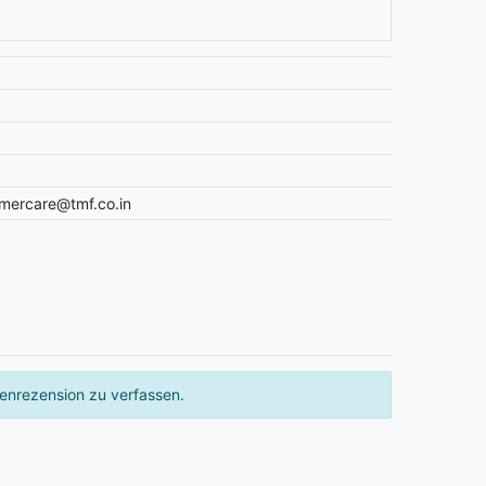
omercare@tmf.co.in
enrezension zu verfassen.