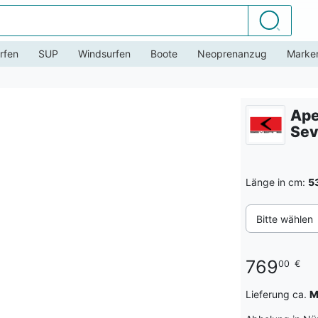
Suchen
rfen
SUP
Windsurfen
Boote
Neoprenanzug
Marke
Ape
Sev
Länge in cm:
5
Bitte wählen
769
00
€
Lieferung ca.
M