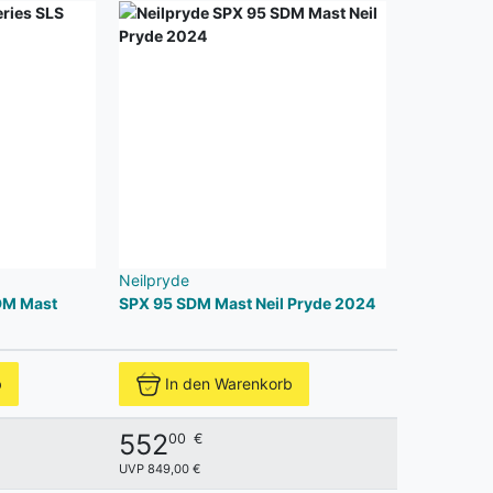
Neilpryde
DM Mast
SPX 95 SDM Mast Neil Pryde 2024
b
In den Warenkorb
552
00
€
UVP 849,00 €