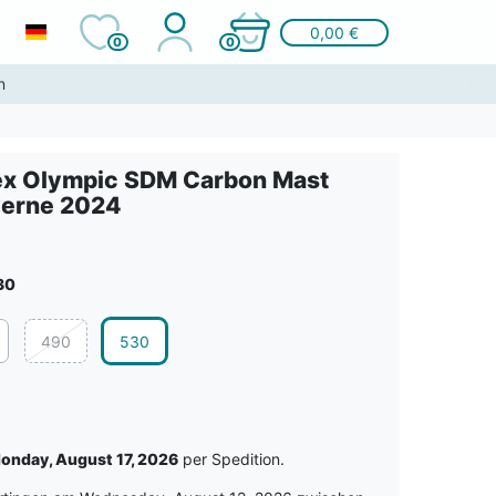
0,00 €
0
0
n
x Olympic SDM Carbon Mast
erne 2024
30
490
530
onday, August 17, 2026
per Spedition.