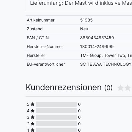
Lieferumfang: Der Mast wird inklusive Mas
Artikelnummer
51985
Zustand
Neu
EAN / GTIN
8859434857450
Hersteller-Nummer
130014-24/9999
Hersteller
TMF Group, Tower Two, Ti
EU-Verantwortlicher
SC TE AWA TECHNOLOGY SR
Kundenrezensionen
(0)
5
0
4
0
3
0
2
0
1
0