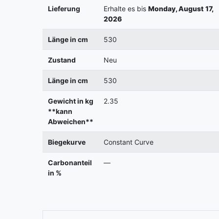
Lieferung
Erhalte es bis
Monday, August 17,
2026
Länge in cm
530
Zustand
Neu
Länge in cm
530
Gewicht in kg
2.35
**kann
Abweichen**
Biegekurve
Constant Curve
Carbonanteil
—
in %