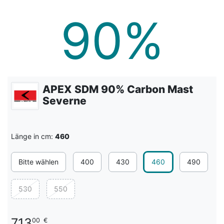
APEX SDM 90% Carbon Mast
Severne
Länge in cm:
460
Bitte wählen
400
430
460
490
530
550
713
00
€