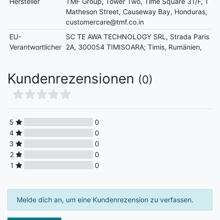
Hersteller
TMF Group, Tower Two, Time Square 31/F, 1
Matheson Street, Causeway Bay, Honduras,
customercare@tmf.co.in
EU-
SC TE AWA TECHNOLOGY SRL, Strada Paris
Verantwortlicher
2A, 300054 TIMISOARA; Timis, Rumänien,
Kundenrezensionen
(0)
5
0
4
0
3
0
2
0
1
0
Melde dich an, um eine Kundenrezension zu verfassen.