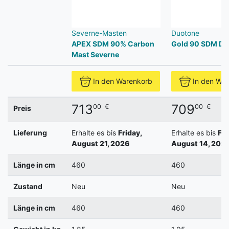
Severne-Masten
Duotone
APEX SDM 90% Carbon
Gold 90 SDM Du
Mast Severne
In den Warenkorb
In den Wa
713
709
00
€
00
€
Preis
Lieferung
Erhalte es bis
Friday,
Erhalte es bis
Fri
August 21, 2026
August 14, 202
Länge in cm
460
460
Zustand
Neu
Neu
Länge in cm
460
460