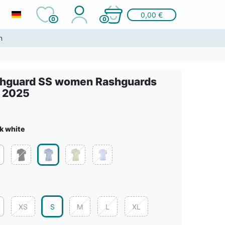
0,00 €
0
0
n
hguard SS women Rashguards
 2025
k white
XS
S
M
L
XL