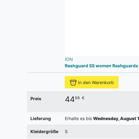
ION
Rashguard SS women Rashguards
In den Warenkorb
44
99
€
Preis
Lieferung
Erhalte es bis
Wednesday, August 1
Kleidergröße
S