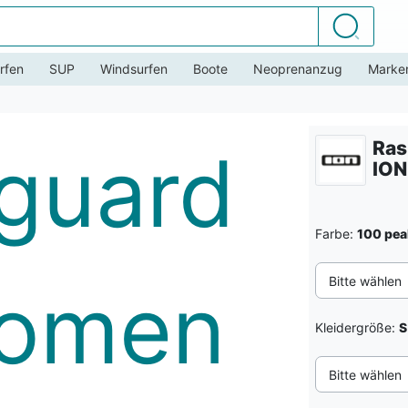
Suchen
rfen
SUP
Windsurfen
Boote
Neoprenanzug
Marke
Ras
ION
Farbe:
100 pea
Bitte wählen
Kleidergröße:
S
Bitte wählen