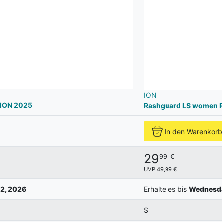
ION
 ION 2025
Rashguard LS women 
In den Warenkorb
29
99
€
UVP 49,99 €
2, 2026
Erhalte es bis
Wednesda
S