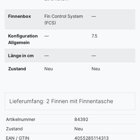
Finnenbox
Fin Control System
—
(FCS)
Konfiguration
—
7.5
Allgemein
Länge in cm
—
—
Zustand
Neu
Neu
Lieferumfang: 2 Finnen mit Finnentasche
Artikelnummer
84392
Zustand
Neu
EAN / GTIN
4055285114313