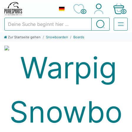
0
0
Deine Suche beginnt hier ...
Suchen
Zur Startseite gehen
Snowboarden
Boards