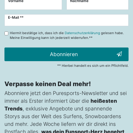
Vorname
Nachname
Newsletter
E-Mail **
Honig
Hiermit bestätige ich, dass ich die
Datenschutzerklärung
gelesen habe.
Meine Einwilligung kann ich jederzeit widerrufen.**
Abonnieren
** Hierbei handelt es sich um ein Pflichtfeld.
Verpasse keinen Deal mehr!
Abonniere jetzt den Puresports-Newsletter und sei
immer als Erster informiert über die
heißesten
Trends
, exklusive Angebote und spannende
Storys aus der Welt des Surfens, Snowboardens
und mehr. Jede Woche liefern wir dir direkt ins
Postfach alles,
was dein Funsport-Herz begehrt
.