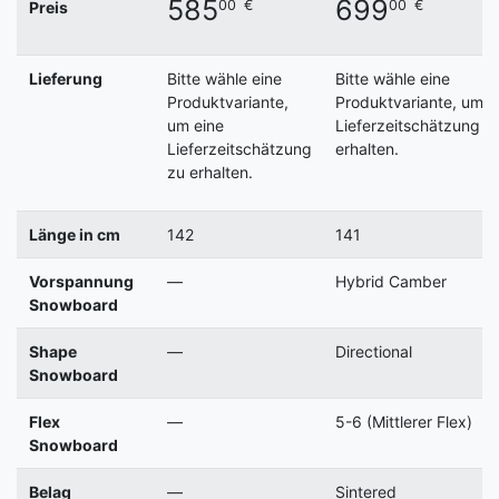
585
699
00
€
00
€
Preis
Lieferung
Bitte wähle eine
Bitte wähle eine
Produktvariante,
Produktvariante, um e
um eine
Lieferzeitschätzung z
Lieferzeitschätzung
erhalten.
zu erhalten.
Länge in cm
142
141
Vorspannung
—
Hybrid Camber
Snowboard
Shape
—
Directional
Snowboard
Flex
—
5-6 (Mittlerer Flex)
Snowboard
Belag
—
Sintered