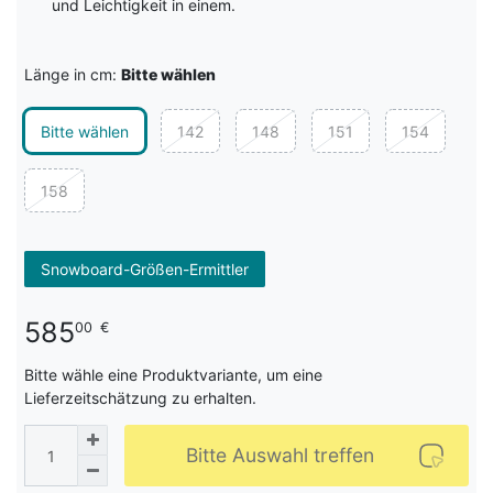
und Leichtigkeit in einem.
Länge in cm:
Bitte wählen
Bitte wählen
142
148
151
154
158
Snowboard-Größen-Ermittler
585
00
€
Bitte wähle eine Produktvariante, um eine
Lieferzeitschätzung zu erhalten.
Bitte Auswahl treffen