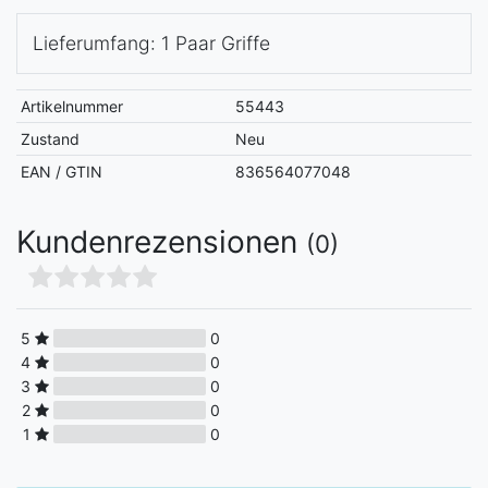
Lieferumfang: 1 Paar Griffe
Artikelnummer
55443
Zustand
Neu
EAN / GTIN
836564077048
Kundenrezensionen
(0)
5
0
4
0
3
0
2
0
1
0