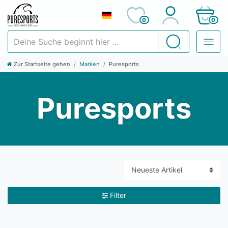
0
0
Deine Suche beginnt hier ...
Suchen
Zur Startseite gehen
Marken
Puresports
Puresports
Filter