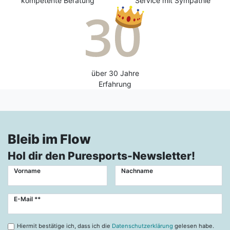
kompetente Beratung
Service mit Sympathie
über 30 Jahre
Erfahrung
Bleib im Flow
Hol dir den Puresports-Newsletter!
Vorname
Nachname
Newsletter
E-Mail **
Honig
Hiermit bestätige ich, dass ich die
Datenschutzerklärung
gelesen habe.