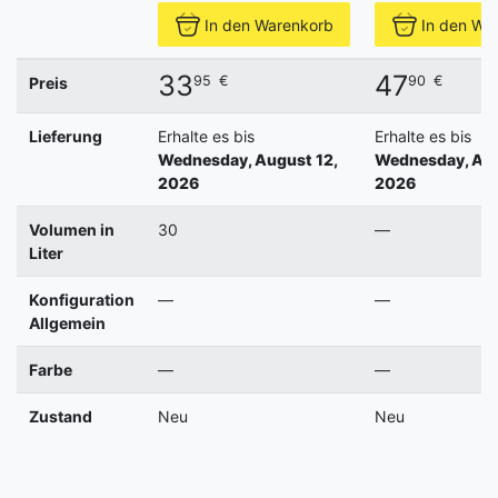
In den Warenkorb
In den Wa
33
47
95
€
90
€
Preis
Lieferung
Erhalte es bis
Erhalte es bis
Wednesday, August 12,
Wednesday, Aug
2026
2026
Volumen in
30
—
Liter
Konfiguration
—
—
Allgemein
Farbe
—
—
Zustand
Neu
Neu