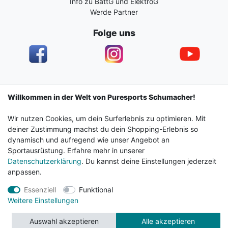
Info zu BattG und ElektroG
Werde Partner
Folge uns
Impressum
Daten­schutz­erklärung
AGB
Willkommen in der Welt von Puresports Schumacher!
Wir nutzen Cookies, um dein Surferlebnis zu optimieren. Mit
Barrierefreiheitserklärung
Widerrufs­recht
deiner Zustimmung machst du dein Shopping-Erlebnis so
dynamisch und aufregend wie unser Angebot an
Sportausrüstung. Erfahre mehr in unserer
Kontakt
Vertrag widerrufen
Datenschutzerklärung
. Du kannst deine Einstellungen jederzeit
anpassen.
Essenziell
Funktional
© 2024 Surf & Sportshop Schumacher. Alle Rechte
Weitere Einstellungen
vorbehalten.
Auswahl akzeptieren
Alle akzeptieren