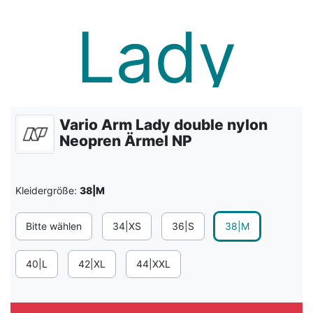
Vario Arm Lady double nylon
Neopren Ärmel NP
Kleidergröße:
38|M
Bitte wählen
34|XS
36|S
38|M
40|L
42|XL
44|XXL