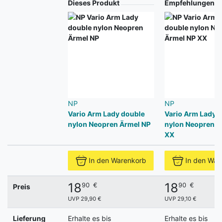
Produkt
Dieses Produkt
Empfehlungen
NP
NP
Vario Arm Lady double
Vario Arm Lady 
nylon Neopren Ärmel NP
nylon Neopren Ä
XX
In den Warenkorb
In den War
18
18
90
€
90
€
Preis
UVP 29,90 €
UVP 29,10 €
Lieferung
Erhalte es bis
Erhalte es bis