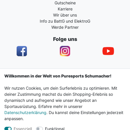
Gutscheine
Karriere
Wir über uns
Info zu BattG und ElektroG
Werde Partner
Folge uns
Impressum
Daten­schutz­erklärung
AGB
Willkommen in der Welt von Puresports Schumacher!
Wir nutzen Cookies, um dein Surferlebnis zu optimieren. Mit
Barrierefreiheitserklärung
Widerrufs­recht
deiner Zustimmung machst du dein Shopping-Erlebnis so
dynamisch und aufregend wie unser Angebot an
Sportausrüstung. Erfahre mehr in unserer
Kontakt
Vertrag widerrufen
Datenschutzerklärung
. Du kannst deine Einstellungen jederzeit
anpassen.
Essenziell
Funktional