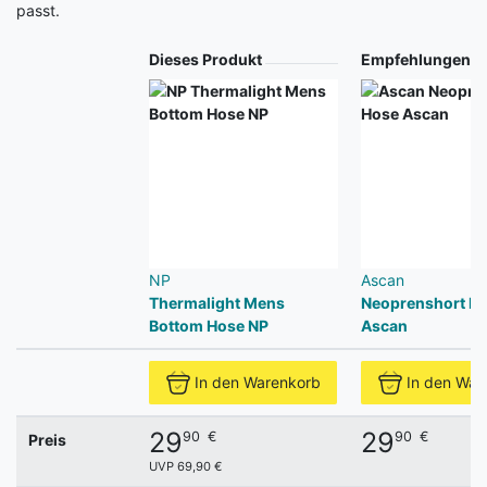
passt.
Produkt
Dieses Produkt
Empfehlungen
NP
Ascan
Thermalight Mens
Neoprenshort H
Bottom Hose NP
Ascan
In den Warenkorb
In den War
29
29
90
€
90
€
Preis
UVP 69,90 €