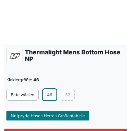
Thermalight Mens Bottom Hose
NP
Kleidergröße:
46
Bitte wählen
46
52
Neilpryde Hosen Herren Größentabelle