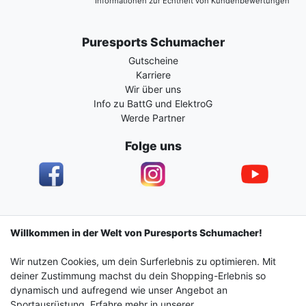
Informationen zur Echtheit von Kundenbewertungen
Puresports Schumacher
Gutscheine
Karriere
Wir über uns
Info zu BattG und ElektroG
Werde Partner
Folge uns
Impressum
Daten­schutz­erklärung
AGB
Willkommen in der Welt von Puresports Schumacher!
Wir nutzen Cookies, um dein Surferlebnis zu optimieren. Mit
Barrierefreiheitserklärung
Widerrufs­recht
deiner Zustimmung machst du dein Shopping-Erlebnis so
dynamisch und aufregend wie unser Angebot an
Sportausrüstung. Erfahre mehr in unserer