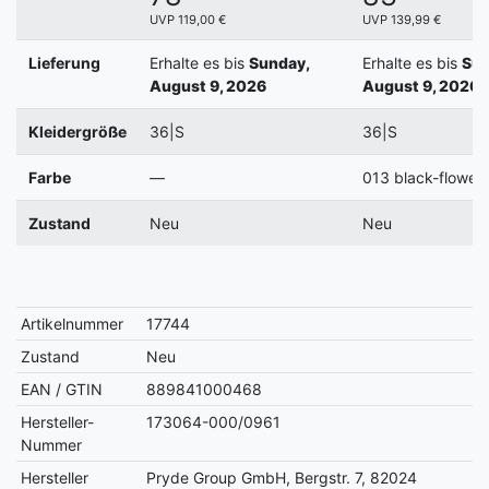
UVP 119,00 €
UVP 139,99 €
Lieferung
Erhalte es bis
Sunday,
Erhalte es bis
Sun
August 9, 2026
August 9, 2026
Kleidergröße
36|S
36|S
Farbe
—
013 black-flower
Zustand
Neu
Neu
Artikelnummer
17744
Zustand
Neu
EAN / GTIN
889841000468
Hersteller-
173064-000/0961
Nummer
Hersteller
Pryde Group GmbH, Bergstr. 7, 82024