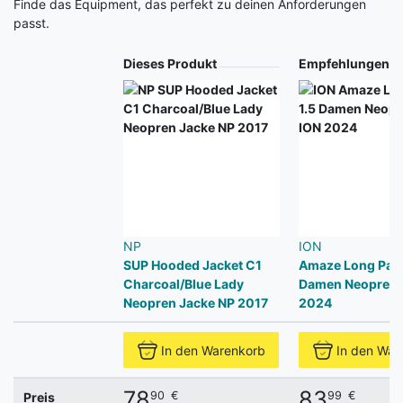
Finde das Equipment, das perfekt zu deinen Anforderungen
passt.
Produkt
Dieses Produkt
Empfehlungen
NP
ION
SUP Hooded Jacket C1
Amaze Long Pant
Charcoal/Blue Lady
Damen Neoprenh
Neopren Jacke NP 2017
2024
In den Warenkorb
In den War
78
83
90
€
99
€
Preis