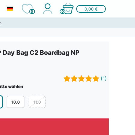
0,00 €
0
0
n
 Day Bag C2 Boardbag NP
(1)
itte wählen
10.0
11.0