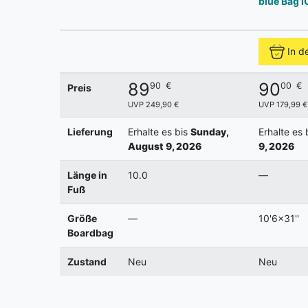
blue Bag 
In d
89
90
90
€
00
€
Preis
UVP 249,90 €
UVP 179,99 €
Lieferung
Erhalte es bis
Sunday,
Erhalte es 
August 9, 2026
9, 2026
Länge in
10.0
—
Fuß
Größe
—
10'6x31''
Boardbag
Zustand
Neu
Neu