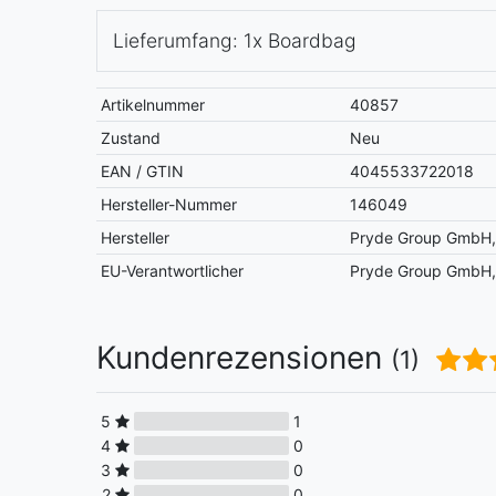
Lieferumfang: 1x Boardbag
Artikelnummer
40857
Zustand
Neu
EAN / GTIN
4045533722018
Hersteller-Nummer
146049
Hersteller
Pryde Group GmbH, 
EU-Verantwortlicher
Pryde Group GmbH, 
Kundenrezensionen
(1)
5
1
4
0
3
0
2
0