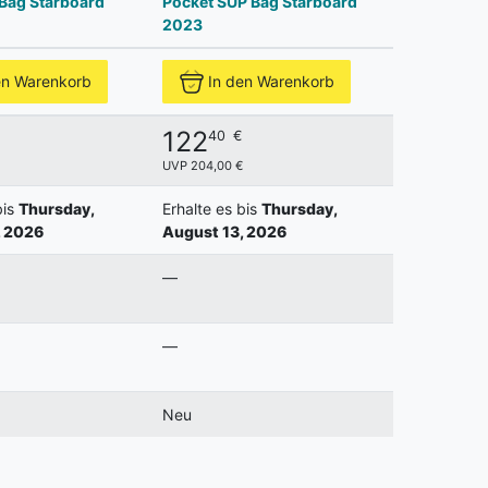
Bag Starboard
Pocket SUP Bag Starboard
2023
en Warenkorb
In den Warenkorb
122
40
€
UVP 204,00 €
bis
Thursday,
Erhalte es bis
Thursday,
, 2026
August 13, 2026
—
—
Neu