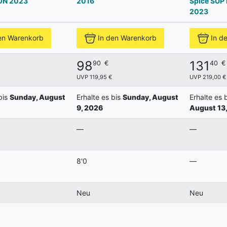
ION 2023
2016
Spice SUP 
2023
en Warenkorb
In den Warenkorb
In d
98
131
90
€
40
€
UVP 119,95 €
UVP 219,00 €
bis
Sunday, August
Erhalte es bis
Sunday, August
Erhalte es 
9, 2026
August 13
—
—
8'0
—
Neu
Neu