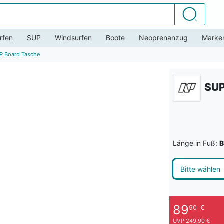
Suchen
rfen
SUP
Windsurfen
Boote
Neoprenanzug
Marke
P Board Tasche
SUP
Länge in Fuß:
B
Bitte wählen
89
90
€
UVP 249,90 €