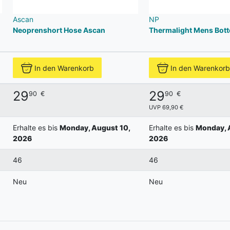
Ascan
NP
Neoprenshort Hose Ascan
Thermalight Mens Bot
In den Warenkorb
In den Warenkorb
29
29
90
€
90
€
UVP 69,90 €
Erhalte es bis
Monday, August 10,
Erhalte es bis
Monday, 
2026
2026
46
46
Neu
Neu