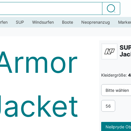
Suchen
rfen
SUP
Windsurfen
Boote
Neoprenanzug
Marke
SUP
Jac
Kleidergröße:
4
Bitte wählen
56
Neilpryde Ob