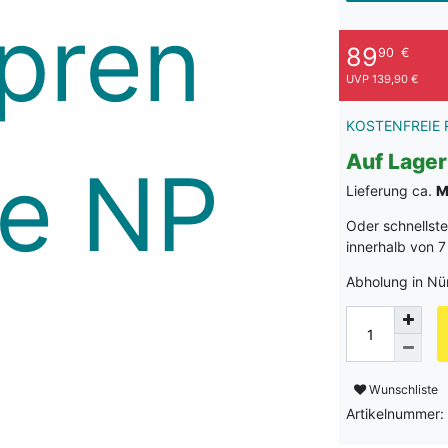
89
90
€
UVP 139,90 €
KOSTENFREIE 
Auf Lager
Lieferung ca.
M
Oder schnellst
innerhalb von
7
Abholung in Nü
Wunschliste
Artikelnummer: