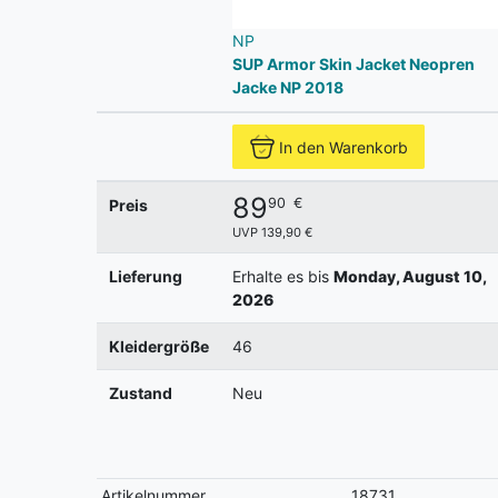
NP
SUP Armor Skin Jacket Neopren
Jacke NP 2018
In den Warenkorb
89
90
€
Preis
UVP 139,90 €
Lieferung
Erhalte es bis
Monday, August 10,
2026
Kleidergröße
46
Zustand
Neu
Artikelnummer
18731