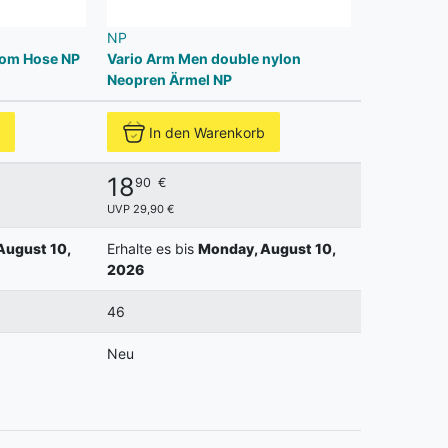
NP
tom Hose NP
Vario Arm Men double nylon
Neopren Ärmel NP
In den Warenkorb
18
90
€
UVP 29,90 €
August 10,
Erhalte es bis
Monday, August 10,
2026
46
Neu