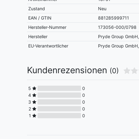
Zustand
Neu
EAN / GTIN
881285999711
Hersteller-Nummer
173056-000/0798
Hersteller
Pryde Group GmbH, 
EU-Verantwortlicher
Pryde Group GmbH, 
Kundenrezensionen
(0)
5
0
4
0
3
0
2
0
1
0