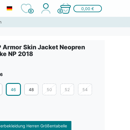
0,00 €
0
0
n
 Armor Skin Jacket Neopren
ke NP 2018
6
46
48
50
52
54
erbekleidung Herren Größentabelle