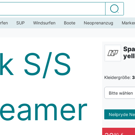
Suchen
rfen
SUP
Windsurfen
Boote
Neoprenanzug
Marke
Spa
yel
Kleidergröße:
3
Bitte wählen
Neilpryde Ne
90
€