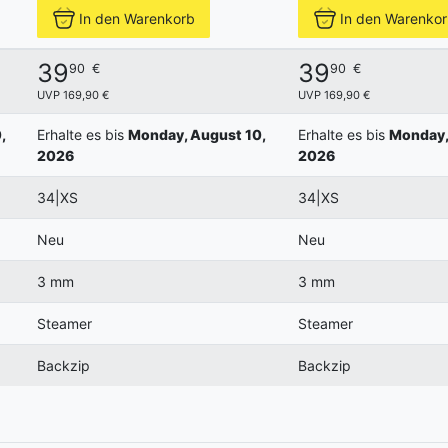
In den Warenkorb
In den Warenko
39
39
90
€
90
€
UVP 169,90 €
UVP 169,90 €
,
Erhalte es bis
Monday, August 10,
Erhalte es bis
Monday,
2026
2026
34|XS
34|XS
Neu
Neu
3 mm
3 mm
Steamer
Steamer
Backzip
Backzip