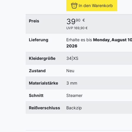
In den Warenkorb
39
90
€
Preis
UVP 169,90 €
Lieferung
Erhalte es bis
Monday, August 10
2026
Kleidergröße
34|XS
Zustand
Neu
Materialstärke
3 mm
Schnitt
Steamer
Reißverschluss
Backzip