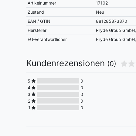
Artikelnummer
17102
Zustand
Neu
EAN / GTIN
881285873370
Hersteller
Pryde Group GmbH, 
EU-Verantwortlicher
Pryde Group GmbH, 
Kundenrezensionen
(0)
5
0
4
0
3
0
2
0
1
0