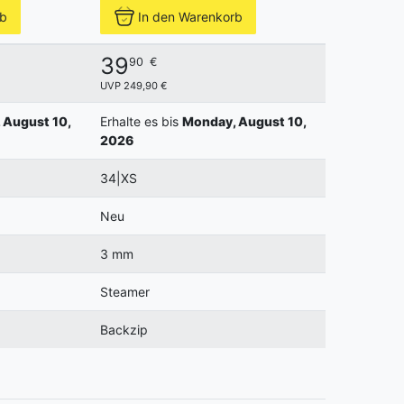
rb
In den Warenkorb
39
90
€
UVP 249,90 €
 August 10,
Erhalte es bis
Monday, August 10,
2026
34|XS
Neu
3 mm
Steamer
Backzip