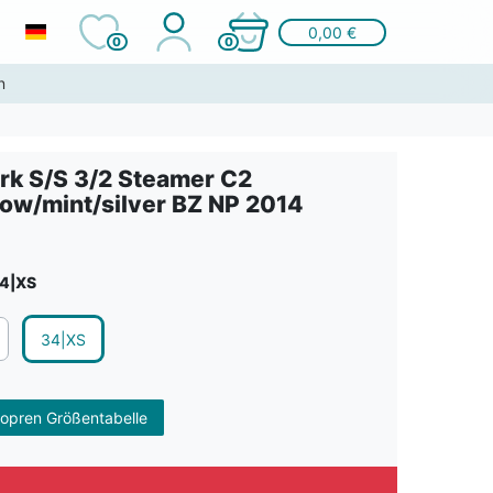
0,00 €
0
0
n
rk S/S 3/2 Steamer C2
low/mint/silver BZ NP 2014
4|XS
34|XS
opren Größentabelle