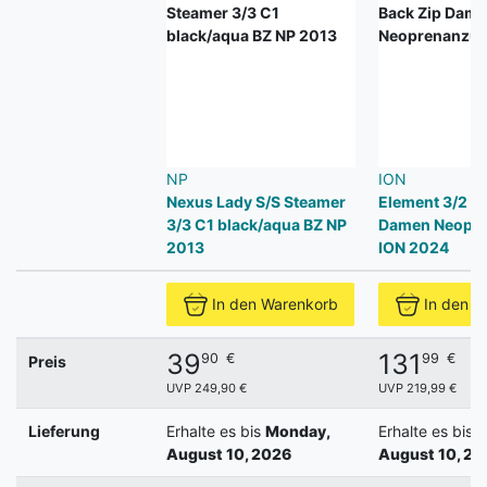
NP
ION
Nexus Lady S/S Steamer
Element 3/2 SS
3/3 C1 black/aqua BZ NP
Damen Neopr
2013
ION 2024
In den Warenkorb
In den W
39
131
90
€
99
€
Preis
UVP 249,90 €
UVP 219,99 €
Lieferung
Erhalte es bis
Monday,
Erhalte es bis
M
August 10, 2026
August 10, 20