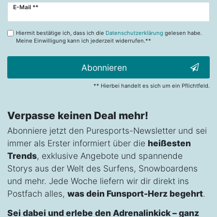
Newsletter
E-Mail **
Honig
Hiermit bestätige ich, dass ich die
Datenschutzerklärung
gelesen habe.
Meine Einwilligung kann ich jederzeit widerrufen.**
Abonnieren
** Hierbei handelt es sich um ein Pflichtfeld.
Verpasse keinen Deal mehr!
Abonniere jetzt den Puresports-Newsletter und sei
immer als Erster informiert über die
heißesten
Trends
, exklusive Angebote und spannende
Storys aus der Welt des Surfens, Snowboardens
und mehr. Jede Woche liefern wir dir direkt ins
Postfach alles,
was dein Funsport-Herz begehrt
.
Sei dabei und erlebe den Adrenalinkick – ganz