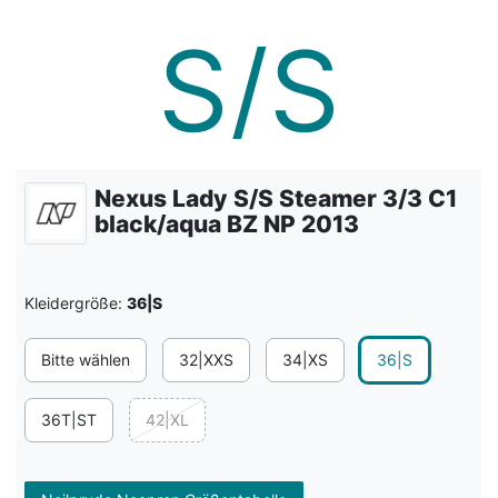
Nexus Lady S/S Steamer 3/3 C1
black/aqua BZ NP 2013
Kleidergröße:
36|S
Bitte wählen
32|XXS
34|XS
36|S
36T|ST
42|XL