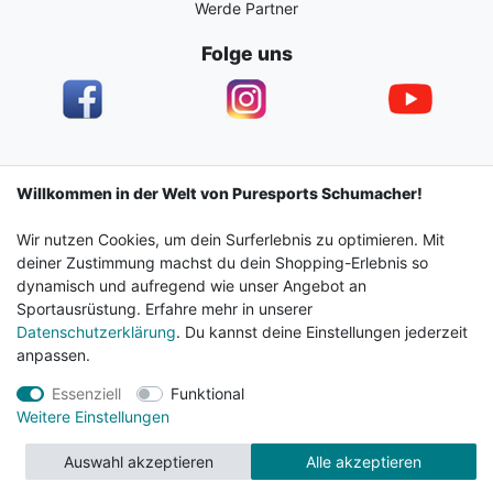
Werde Partner
Folge uns
Impressum
Daten­schutz­erklärung
AGB
Willkommen in der Welt von Puresports Schumacher!
Wir nutzen Cookies, um dein Surferlebnis zu optimieren. Mit
Barrierefreiheitserklärung
Widerrufs­recht
deiner Zustimmung machst du dein Shopping-Erlebnis so
dynamisch und aufregend wie unser Angebot an
Sportausrüstung. Erfahre mehr in unserer
Kontakt
Vertrag widerrufen
Datenschutzerklärung
. Du kannst deine Einstellungen jederzeit
anpassen.
Essenziell
Funktional
© 2024 Surf & Sportshop Schumacher. Alle Rechte
Weitere Einstellungen
vorbehalten.
Auswahl akzeptieren
Alle akzeptieren