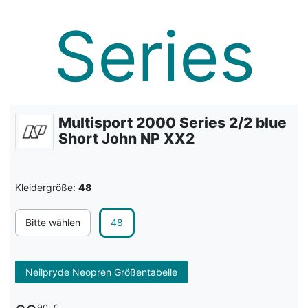
Multisport 2000 Series 2/2 blue
Short John NP XX2
Kleidergröße:
48
Bitte wählen
48
Neilpryde Neopren Größentabelle
90
€