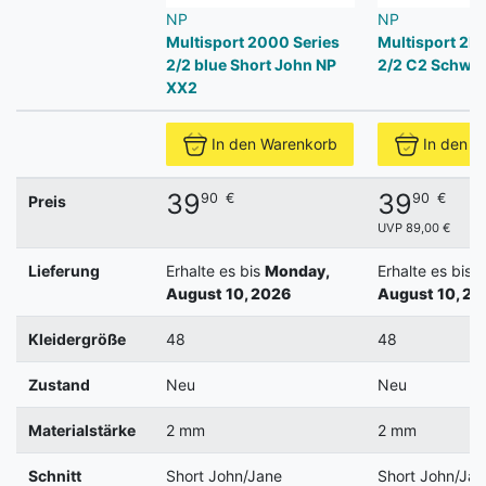
NP
NP
Multisport 2000 Series
Multisport 2K
2/2 blue Short John NP
2/2 C2 Schwar
XX2
In den Warenkorb
In den W
39
39
90
€
90
€
Preis
UVP 89,00 €
Lieferung
Erhalte es bis
Monday,
Erhalte es bis
M
August 10, 2026
August 10, 20
Kleidergröße
48
48
Zustand
Neu
Neu
Materialstärke
2 mm
2 mm
Schnitt
Short John/Jane
Short John/Jan