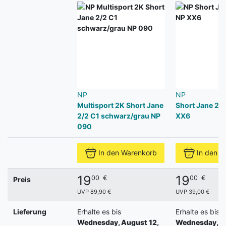
NP
NP
Multisport 2K Short Jane
Short Jane 2/2
2/2 C1 schwarz/grau NP
XX6
090
In den Warenkorb
In den W
19
19
00
€
00
€
Preis
UVP 89,90 €
UVP 39,00 €
Lieferung
Erhalte es bis
Erhalte es bis
Wednesday, August 12,
Wednesday, Au