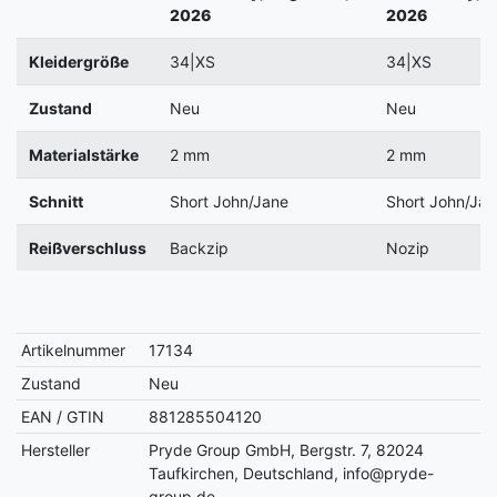
2026
2026
Kleidergröße
34|XS
34|XS
Zustand
Neu
Neu
Materialstärke
2 mm
2 mm
Schnitt
Short John/Jane
Short John/Jan
Reißverschluss
Backzip
Nozip
Artikelnummer
17134
Zustand
Neu
EAN / GTIN
881285504120
Hersteller
Pryde Group GmbH, Bergstr. 7, 82024
Taufkirchen, Deutschland, info@pryde-
group.de