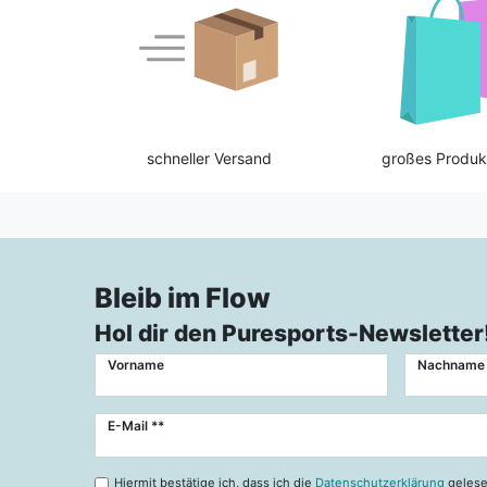
schneller Versand
großes Produk
Bleib im Flow
Hol dir den Puresports-Newsletter
Vorname
Nachname
Newsletter
E-Mail **
Honig
Hiermit bestätige ich, dass ich die
Datenschutzerklärung
gelese