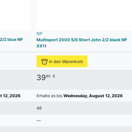
NP
2/2 blue NP
Multisport 2000 S/S Short John 2/2 black NP
XX11
In den Warenkorb
39
90
€
 12, 2026
Erhalte es bis
Wednesday, August 12, 2026
46
—