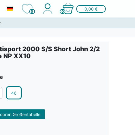
0,00 €
0
0
n
tisport 2000 S/S Short John 2/2
e NP XX10
6
46
opren Größentabelle