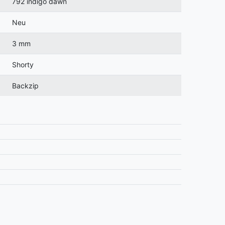
792 indigo dawn
Neu
3 mm
Shorty
Backzip