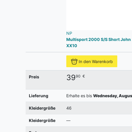
NP
Multisport 2000 S/S Short John 
XX10
In den Warenkorb
39
90
€
Preis
Lieferung
Erhalte es bis
Wednesday, August
Kleidergröße
46
Kleidergröße
—