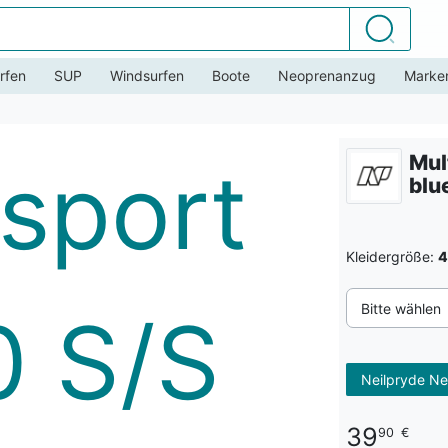
Suchen
rfen
SUP
Windsurfen
Boote
Neoprenanzug
Marke
Mul
blu
Kleidergröße:
4
Bitte wählen
Neilpryde Ne
39
90
€