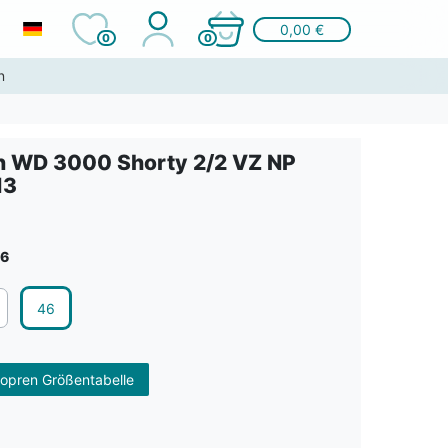
0,00 €
0
0
n
 WD 3000 Shorty 2/2 VZ NP
13
6
46
opren Größentabelle