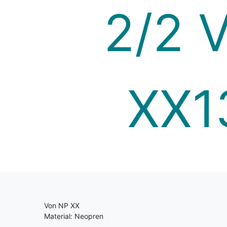
Von NP XX
Material: Neopren