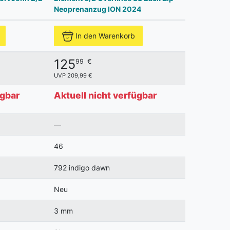
Neoprenanzug ION 2024
In den Warenkorb
125
99
€
UVP 209,99 €
ügbar
Aktuell nicht verfügbar
—
46
792 indigo dawn
Neu
3 mm