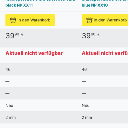
black NP XX11
blue NP XX10
In den Warenkorb
In den Warenkorb
39
39
90
€
90
€
Aktuell nicht verfügbar
Aktuell nicht verf
46
46
—
—
—
—
Neu
Neu
2 mm
2 mm