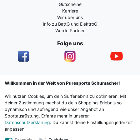
Gutscheine
Karriere
Wir über uns
Info zu BattG und ElektroG
Werde Partner
Folge uns
Impressum
Daten­schutz­erklärung
AGB
Willkommen in der Welt von Puresports Schumacher!
Wir nutzen Cookies, um dein Surferlebnis zu optimieren. Mit
Barrierefreiheitserklärung
Widerrufs­recht
deiner Zustimmung machst du dein Shopping-Erlebnis so
dynamisch und aufregend wie unser Angebot an
Sportausrüstung. Erfahre mehr in unserer
Kontakt
Vertrag widerrufen
Datenschutzerklärung
. Du kannst deine Einstellungen jederzeit
anpassen.
Essenziell
Funktional