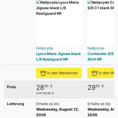
Neilpryde
Neilpryde
Lycra Mens Jigsaw black
Contender S/S C
L/S Rashguard NP
Shirt NP
In den Warenkorb
In den War
28
29
90
€
90
€
Preis
UVP 49,95 €
Lieferung
Erhalte es bis
Erhalte es bis
Wednesday, August 12,
Wednesday, Augu
2026
2026