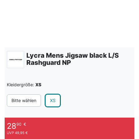
Lycra Mens Jigsaw black L/S
Rashguard NP
Kleidergröße:
XS
Bitte wählen
XS
28
90
€
UVP 49,95 €