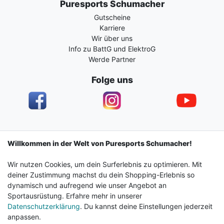
Puresports Schumacher
Gutscheine
Karriere
Wir über uns
Info zu BattG und ElektroG
Werde Partner
Folge uns
Impressum
Daten­schutz­erklärung
AGB
Willkommen in der Welt von Puresports Schumacher!
Wir nutzen Cookies, um dein Surferlebnis zu optimieren. Mit
Barrierefreiheitserklärung
Widerrufs­recht
deiner Zustimmung machst du dein Shopping-Erlebnis so
dynamisch und aufregend wie unser Angebot an
Sportausrüstung. Erfahre mehr in unserer
Kontakt
Vertrag widerrufen
Datenschutzerklärung
. Du kannst deine Einstellungen jederzeit
anpassen.