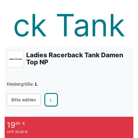
Ladies Racerback Tank Damen
Top NP
Kleidergröße:
L
Bitte wählen
L
19
90
€
UVP 39,90 €