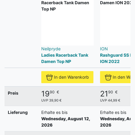
Neilpryde
ION
Ladies Racerback Tank
Rashguard SS D
Damen Top NP
ION 2022
In den Warenkorb
In den War
19
21
90
€
90
€
Preis
UVP 39,90 €
UVP 44,99 €
Lieferung
Erhalte es bis
Erhalte es bis
Wednesday, August 12,
Wednesday, Augu
2026
2026