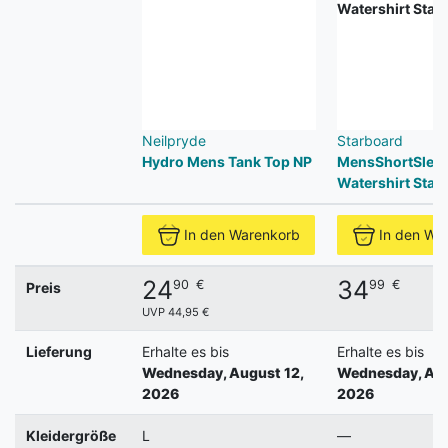
Neilpryde
Starboard
Hydro Mens Tank Top NP
MensShortSlee
Watershirt Star
In den Warenkorb
In den Wa
24
34
90
€
99
€
Preis
UVP 44,95 €
Lieferung
Erhalte es bis
Erhalte es bis
Wednesday, August 12,
Wednesday, Aug
2026
2026
Kleidergröße
L
—