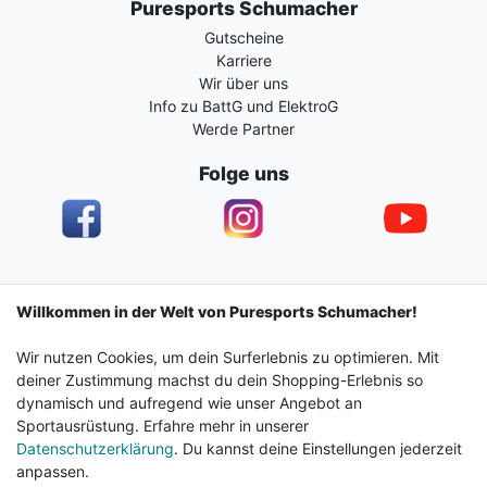
Puresports Schumacher
Gutscheine
Karriere
Wir über uns
Info zu BattG und ElektroG
Werde Partner
Folge uns
Impressum
Daten­schutz­erklärung
AGB
Willkommen in der Welt von Puresports Schumacher!
Wir nutzen Cookies, um dein Surferlebnis zu optimieren. Mit
Barrierefreiheitserklärung
Widerrufs­recht
deiner Zustimmung machst du dein Shopping-Erlebnis so
dynamisch und aufregend wie unser Angebot an
Sportausrüstung. Erfahre mehr in unserer
Kontakt
Vertrag widerrufen
Datenschutzerklärung
. Du kannst deine Einstellungen jederzeit
anpassen.