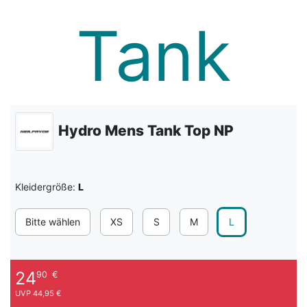
Hydro Mens Tank Top NP
Kleidergröße:
L
Bitte wählen
XS
S
M
L
24
90
€
UVP 44,95 €