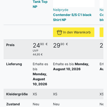
Tank Top
NP
Neilpryde
Neil
Contender S/S C1 black
Cont
Shirt NP
blue
In den Warenkorb
24
29
29
90
€
90
€
Preis
UVP
44,95 €
Lieferung
Erhalte es
Erhalte es bis
Monday,
Erha
bis
August 10, 2026
Augu
Monday,
August
10, 2026
Kleidergröße
XS
XS
XS
Zustand
Neu
Neu
Neu