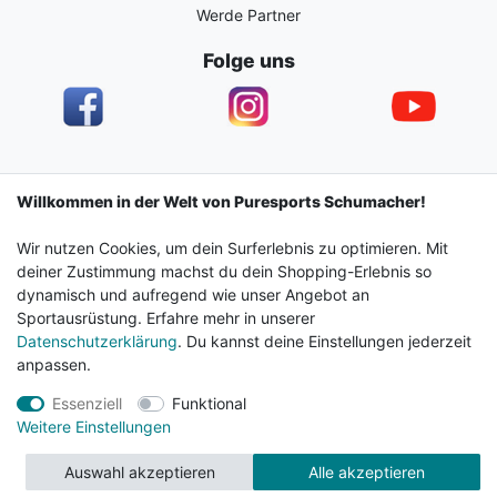
Werde Partner
Folge uns
Impressum
Daten­schutz­erklärung
AGB
Willkommen in der Welt von Puresports Schumacher!
Wir nutzen Cookies, um dein Surferlebnis zu optimieren. Mit
Barrierefreiheitserklärung
Widerrufs­recht
deiner Zustimmung machst du dein Shopping-Erlebnis so
dynamisch und aufregend wie unser Angebot an
Sportausrüstung. Erfahre mehr in unserer
Kontakt
Vertrag widerrufen
Datenschutzerklärung
. Du kannst deine Einstellungen jederzeit
anpassen.
Essenziell
Funktional
© 2024 Surf & Sportshop Schumacher. Alle Rechte
Weitere Einstellungen
vorbehalten.
Auswahl akzeptieren
Alle akzeptieren