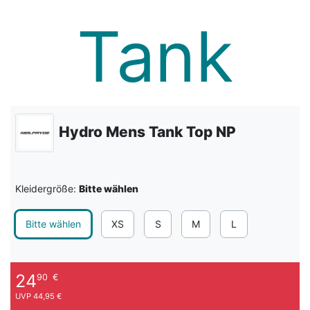
Hydro Mens Tank Top NP
Kleidergröße:
Bitte wählen
Bitte wählen
XS
S
M
L
24
90
€
UVP 44,95 €