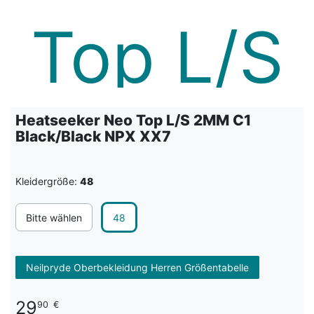
Heatseeker Neo Top L/S 2MM C1
Black/Black NPX XX7
Kleidergröße:
48
Bitte wählen
48
Neilpryde Oberbekleidung Herren Größentabelle
29
90
€