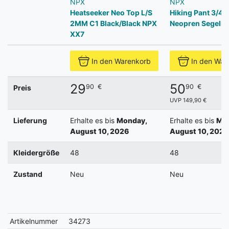
NPX
NPX
Heatseeker Neo Top L/S
Hiking Pant 3/4 
2MM C1 Black/Black NPX
Neopren Segelh
XX7
In den Warenkorb
In den War
29
50
90
€
90
€
Preis
UVP 149,90 €
Lieferung
Erhalte es bis
Monday,
Erhalte es bis
Mon
August 10, 2026
August 10, 2026
Kleidergröße
48
48
Zustand
Neu
Neu
Artikelnummer
34273