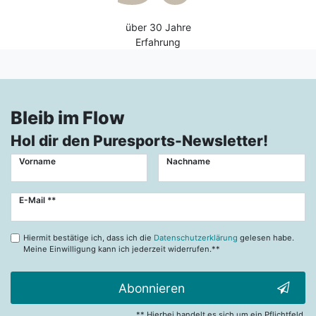
über 30 Jahre
Erfahrung
Bleib im Flow
Hol dir den Puresports-Newsletter!
Vorname
Nachname
Newsletter
E-Mail **
Honig
Hiermit bestätige ich, dass ich die
Datenschutzerklärung
gelesen habe.
Meine Einwilligung kann ich jederzeit widerrufen.**
Abonnieren
** Hierbei handelt es sich um ein Pflichtfeld.