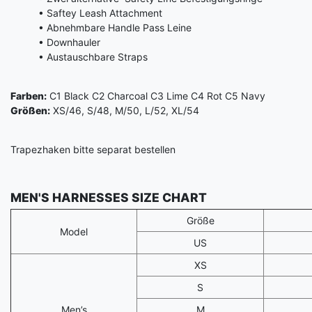
• Saftey Leash Attachment
• Abnehmbare Handle Pass Leine
• Downhauler
• Austauschbare Straps
Farben:
C1 Black C2 Charcoal C3 Lime C4 Rot C5 Navy
Größen:
XS/46, S/48, M/50, L/52, XL/54
Trapezhaken bitte separat bestellen
MEN'S HARNESSES SIZE CHART
Größe
Model
US
XS
S
Men’s
M