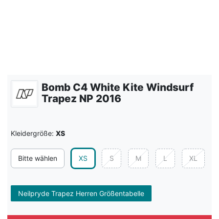
Bomb C4 White Kite Windsurf
Trapez NP 2016
Kleidergröße:
XS
Bitte wählen
XS
S
M
L
XL
Neilpryde Trapez Herren Größentabelle