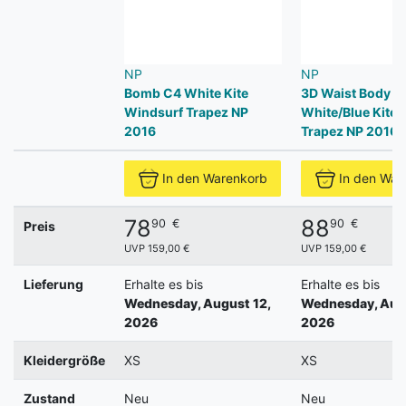
NP
NP
Bomb C4 White Kite
3D Waist Body o
Windsurf Trapez NP
White/Blue Kite 
2016
Trapez NP 2016
In den Warenkorb
In den War
78
88
90
€
90
€
Preis
UVP 159,00 €
UVP 159,00 €
Lieferung
Erhalte es bis
Erhalte es bis
Wednesday, August 12,
Wednesday, Augu
2026
2026
Kleidergröße
XS
XS
Zustand
Neu
Neu