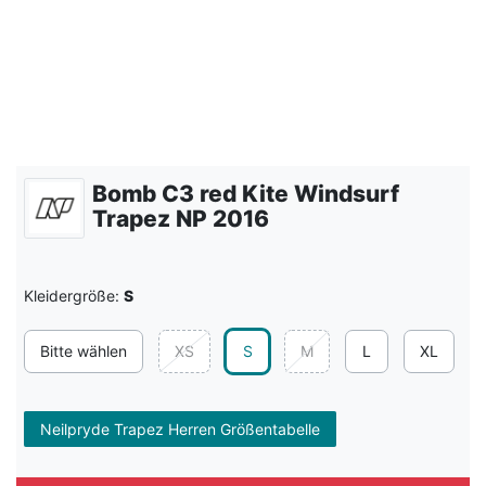
Bomb C3 red Kite Windsurf
Trapez NP 2016
Kleidergröße:
S
Bitte wählen
XS
S
M
L
XL
Neilpryde Trapez Herren Größentabelle