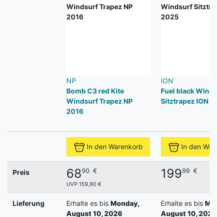
NP
ION
Bomb C3 red Kite
Fuel black Winds
Windsurf Trapez NP
Sitztrapez ION 2
2016
In den Warenkorb
In den War
68
199
90
€
99
€
Preis
UVP 159,90 €
Lieferung
Erhalte es bis
Monday,
Erhalte es bis
Mon
August 10, 2026
August 10, 2026