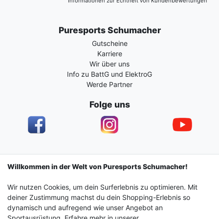
Informationen zur Echtheit von Kundenbewertungen
Puresports Schumacher
Gutscheine
Karriere
Wir über uns
Info zu BattG und ElektroG
Werde Partner
Folge uns
Impressum
Daten­schutz­erklärung
AGB
Willkommen in der Welt von Puresports Schumacher!
Wir nutzen Cookies, um dein Surferlebnis zu optimieren. Mit
Barrierefreiheitserklärung
Widerrufs­recht
deiner Zustimmung machst du dein Shopping-Erlebnis so
dynamisch und aufregend wie unser Angebot an
Sportausrüstung. Erfahre mehr in unserer