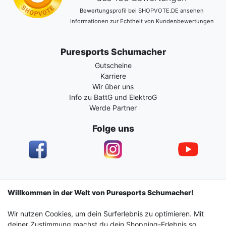
Bewertungsprofil bei SHOPVOTE.DE ansehen
Informationen zur Echtheit von Kundenbewertungen
Puresports Schumacher
Gutscheine
Karriere
Wir über uns
Info zu BattG und ElektroG
Werde Partner
Folge uns
Impressum
Daten­schutz­erklärung
AGB
Willkommen in der Welt von Puresports Schumacher!
Wir nutzen Cookies, um dein Surferlebnis zu optimieren. Mit
Barrierefreiheitserklärung
Widerrufs­recht
deiner Zustimmung machst du dein Shopping-Erlebnis so