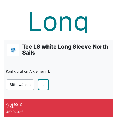
Tee LS white Long Sleeve North
Sails
Konfiguration Allgemein:
L
Bitte wählen
L
24
90
€
UVP 39,00 €