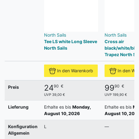
North Sails
North Sails
Tee LS white Long Sleeve
Cross air
North Sails
black/white/bla
Trapez North Sai
In den Warenkorb
In den Wa
24
99
90
€
90
€
Preis
UVP 39,00 €
UVP 199,90 €
Lieferung
Erhalte es bis
Monday,
Erhalte es bis
Mo
August 10, 2026
August 10, 202
Konfiguration
L
—
Allgemein