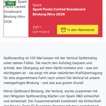
-35%
Spark
Spark Pucks Canted Snowboard
Bindung Nitro 2026
71
50
€
In den Warenkorb
UVP 110,00 €
Splitboarding ist 100 Mal besser mit der Vertical Splitbinding
unter deinen Füßen. Sie macht den Aufstieg bequem und
schnell, den Übergang auf dem Gipfel mühelos und - was am
wichtigsten ist - sie sorgt mit einer natürlichen Kraftübertragung
für eine angenehmere Fahrt nach unten! Die Vertical ist unsere
meistgefragte Bindung - und das aus gutem Grund!
Nitros Splitboard Bindung, die Vertical, wurde zusammen mit
den fähigsten Splitboarding Köpfen von Spark R&D entworfen
und entwickelt. Die Zusammenarbeit kombiniert die Einfachheit
des Sparks Tesla T1 Baseplate-Designs mit der Langlebigkeit