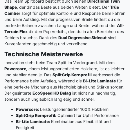
Das Team Splitboard besticht durch seinen
Directional Twin
Shape
, der dir das Beste aus beiden Welten bietet. Der
Trüe
Camber
sorgt für optimale Kontrolle und Response beim Fahren
und beim Aufstieg. Mit der progressiven Breite findest du die
perfekte Balance zwischen Länge und Breite, während der
All-
Terrain Flex
dir den Pop verleiht, den du in allen Bereichen des
Gebiets brauchst. Dank des
Dual Degressive Sidecut
sind
Kurvenfahrten geschmeidig und verzeihend.
Technische Meisterwerke
Innovation steht beim Team Split im Vordergrund. Mit dem
Powercore
, einem leistungsorientierten Holzkern, ist es leichter
und stabiler denn je. Das
SplitGrip Kernprofil
verbessert die
Performance beim Aufstieg, während die
Bi-Lite Laminate
für
eine perfekte Mischung aus Nachgiebigkeit und Stärke sorgen.
Der gesinterte
EcoSpeed HD Belag
ist nicht nur nachhaltig,
sondern auch unglaublich langlebig und schnell.
Powercore:
Leistungsorientierter 100% Holzkern
SplitGrip Kernprofil:
Optimiert für Uphill Performance
Bi-Lite Laminate:
Kombination aus Flexibilität und
Festigkeit