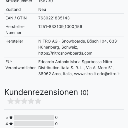
Artikelnummer
156730
Zustand
Neu
EAN / GTIN
7630221885143
Hersteller-
1251-833109_1000_156
Nummer
Hersteller
NITRO AG - Snowboards, Bösch 104, 6331
Hünenberg, Schweiz,
https://nitrosnowboards.com
EU-
Edoardo Antonio Maria Sgarbossa Nitro
Verantwortlicher
Distribution Italia S. R. L., Via A. Moro 51,
38062 Arco, Italia, www.nitro.it edo@nitro.it
Kundenrezensionen
(0)
5
0
4
0