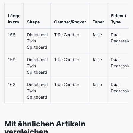
Länge
Sidecut
in cm
Shape
Camber/Rocker
Taper
Type
156
Directional
Trüe Camber
false
Dual
Twin
Degressive
Splitboard
159
Directional
Trüe Camber
false
Dual
Twin
Degressive
Splitboard
162
Directional
Trüe Camber
false
Dual
Twin
Degressive
Splitboard
Mit ähnlichen Artikeln
vergleichen