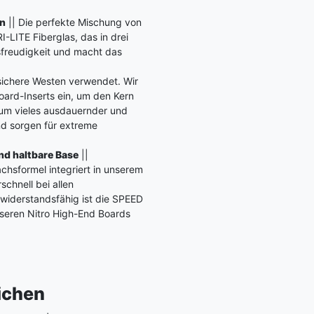
en
|| Die perfekte Mischung von
I-LITE Fiberglas, das in drei
nsfreudigkeit und macht das
lsichere Westen verwendet. Wir
oard-Inserts ein, um den Kern
 um vieles ausdauernder und
nd sorgen für extreme
und haltbare Base
||
hsformel integriert in unserem
chnell bei allen
widerstandsfähig ist die SPEED
nseren Nitro High-End Boards
eichen