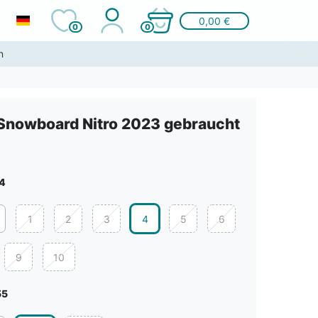
0,00 €
0
0
n
Snowboard Nitro 2023 gebraucht
4
1
2
3
4
5
6
9
10
55