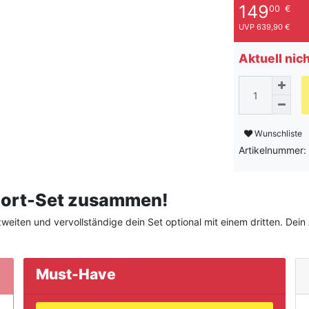
149
00
€
UVP 639,90 €
Aktuell nic
Wunschliste
Artikelnummer:
sport-Set zusammen!
eiten und vervollständige dein Set optional mit einem dritten. Dein A
Must-Have