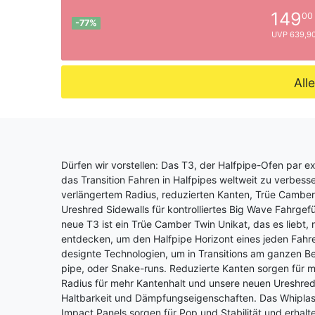
149
00
-77%
UVP 639,90
All
Dürfen wir vorstellen: Das T3, der Halfpipe-Ofen par e
das Transition Fahren in Halfpipes weltweit zu verbesse
verlängertem Radius, reduzierten Kanten, Trüe Camb
Ureshred Sidewalls für kontrolliertes Big Wave Fahrgefü
neue T3 ist ein Trüe Camber Twin Unikat, das es liebt,
entdecken, um den Halfpipe Horizont eines jeden Fahrer
designte Technologien, um in Transitions am ganzen B
pipe, oder Snake-runs. Reduzierte Kanten sorgen für m
Radius für mehr Kantenhalt und unsere neuen Ureshred 
Haltbarkeit und Dämpfungseigenschaften. Das Whiplash 
Impact Panels sorgen für Pop und Stabilität und erhalt