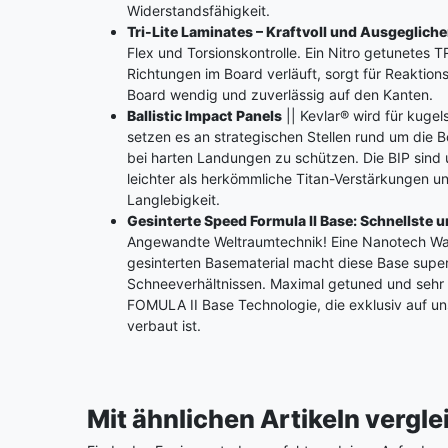
Widerstandsfähigkeit.
Tri-Lite Laminates – Kraftvoll und Ausgeglich
Flex und Torsionskontrolle. Ein Nitro getunetes TR
Richtungen im Board verläuft, sorgt für Reaktio
Board wendig und zuverlässig auf den Kanten.
Ballistic Impact Panels
|| Kevlar® wird für kuge
setzen es an strategischen Stellen rund um die B
bei harten Landungen zu schützen. Die BIP sind
leichter als herkömmliche Titan-Verstärkungen u
Langlebigkeit.
Gesinterte Speed Formula II Base: Schnellste 
Angewandte Weltraumtechnik! Eine Nanotech Wac
gesinterten Basematerial macht diese Base supers
Schneeverhältnissen. Maximal getuned und sehr 
FOMULA II Base Technologie, die exklusiv auf u
verbaut ist.
Mit ähnlichen Artikeln vergl