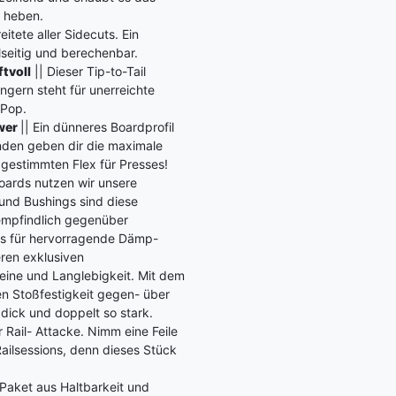
u heben.
itete aller Sidecuts. Ein
lseitig und berechenbar.
ftvoll
|| Dieser Tip-to-Tail
gern steht für unerreichte
 Pop.
ower
|| Ein dünneres Boardprofil
den geben dir die maximale
bgestimmten Flex für Presses!
Boards nutzen wir unsere
und Bushings sind diese
nempfindlich gegenüber
us für hervorragende Dämp-
ren exklusiven
teine und Langlebigkeit. Mit dem
en Stoßfestigkeit gegen- über
 dick und doppelt so stark.
r Rail- Attacke. Nimm eine Feile
 Railsessions, denn dieses Stück
 Paket aus Haltbarkeit und