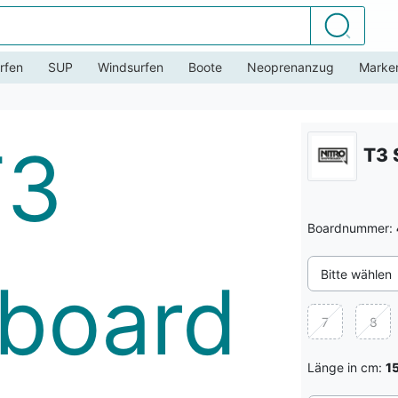
Suchen
rfen
SUP
Windsurfen
Boote
Neoprenanzug
Marke
T3 
Boardnummer:
Bitte wählen
7
8
Länge in cm:
1