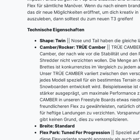
Flex für sämtliche Manöver. Wenn du nach einem bran
das dir neue Möglichkeiten eröffnet, um dich kreativ in 
auszuleben, dann solltest du zum neuen T3 greifen!
Technische Eigenschaften
Shape: Twin
|| Nose und Tail haben die gleiche 
Camber/Rocker: TRÜE Camber
|| TRÜE CAMBER 
Camber, der nach wie vor die Stabilität und den P
Shredder nicht verzichten wollen. Die Menge an
Brettes ist konkurrenzlos im Vergleich zu jede
Unser TRÜE CAMBER variiert zwischen den vers
jedes Modell speziell für ein bestimmtes Terrain 
Snowboarden entwickelt wird. Beispielsweise i
stärker ausgeprägt, um maximale Performance z
CAMBER in unseren Freestyle Boards etwas niedri
freundlicheren Flex zu gewährleisten, natürlich 
für heftige Landungen zu verzichten. Vorspannu
gibt keinen Grund, dies zu verkomplizieren.
Breite: Standard
Flex Park: Tuned For Progression
|| Speziell au
diese Flexvariante sowohl aggressiv als auch ve