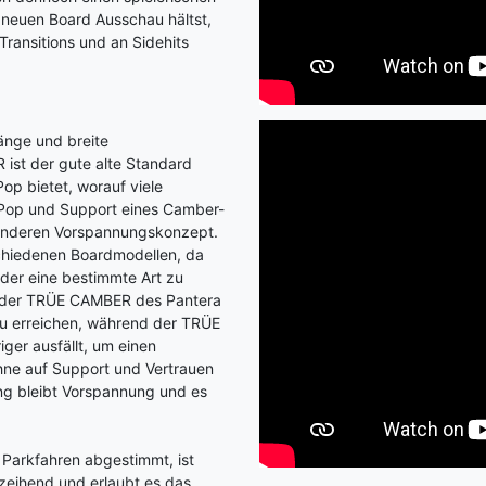
dneuen Board Ausschau hältst,
Transitions und an Sidehits
länge und breite
ist der gute alte Standard
op bietet, worauf viele
 Pop und Support eines Camber-
m anderen Vorspannungskonzept.
chiedenen Boardmodellen, da
oder eine bestimmte Art zu
st der TRÜE CAMBER des Pantera
u erreichen, während der TRÜE
ger ausfällt, um einen
ohne auf Support und Vertrauen
ng bleibt Vorspannung und es
f Parkfahren abgestimmt, ist
rzeihend und erlaubt es das