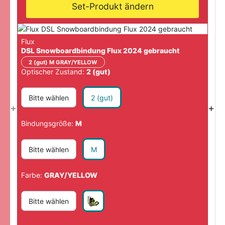
Set-Produkt ändern
Flux
DSL Snowboardbindung Flux 2024 gebraucht
2 (gut) M GRAY/YELLOW
Optischer Zustand:
2 (gut)
Bitte wählen
2 (gut)
+
+
Bindungsgröße:
M
Bitte wählen
M
Farbe:
GRAY/YELLOW
Bitte wählen