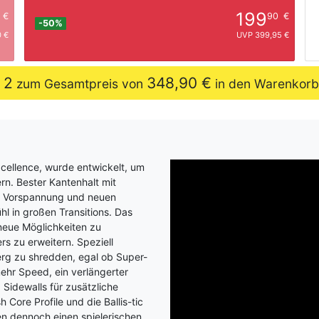
199
€
90
€
-50%
 €
UVP 399,95 €
2
348,90 €
e
zum Gesamtpreis von
in den Warenkorb
xcellence, wurde entwickelt, um
rn. Bester Kantenhalt mit
er Vorspannung und neuen
hl in großen Transitions. Das
 neue Möglichkeiten zu
s zu erweitern. Speziell
erg zu shredden, egal ob Super-
ehr Speed, ein verlängerter
Sidewalls für zusätzliche
Core Profile und die Ballis-tic
en dennoch einen spielerischen