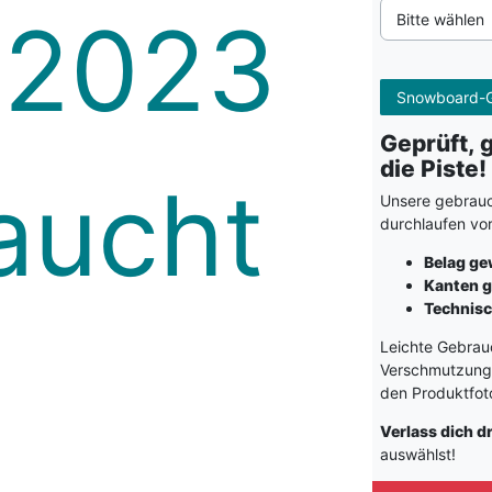
Bitte wählen
Snowboard-G
Geprüft, 
die Piste!
Unsere gebrauc
durchlaufen vo
Belag g
Kanten g
Technisc
Leichte Gebrauc
Verschmutzungen
den Produktfot
Verlass dich d
auswählst!