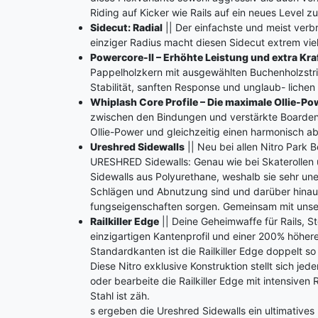
Riding auf Kicker wie Rails auf ein neues Level z
Sidecut: Radial
|| Der einfachste und meist verbre
einziger Radius macht diesen Sidecut extrem vie
Powercore-II – Erhöhte Leistung und extra Kra
Pappelholzkern mit ausgewählten Buchenholzstrin
Stabilität, sanften Response und unglaub- lichen
Whiplash Core Profile – Die maximale Ollie-P
zwischen den Bindungen und verstärkte Boarden
Ollie-Power und gleichzeitig einen harmonisch a
Ureshred Sidewalls
|| Neu bei allen Nitro Park 
URESHRED Sidewalls: Genau wie bei Skaterollen 
Sidewalls aus Polyurethane, weshalb sie sehr u
Schlägen und Abnutzung sind und darüber hina
fungseigenschaften sorgen. Gemeinsam mit unse
Railkiller Edge
|| Deine Geheimwaffe für Rails, S
einzigartigen Kantenprofil und einer 200% höher
Standardkanten ist die Railkiller Edge doppelt so
Diese Nitro exklusive Konstruktion stellt sich jede
oder bearbeite die Railkiller Edge mit intensiven
Stahl ist zäh.
s ergeben die Ureshred Sidewalls ein ultimatives