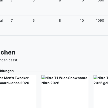
al
7
6
8
10
1060
al
7
6
8
10
1090
eichen
ngen passt.
hlungen