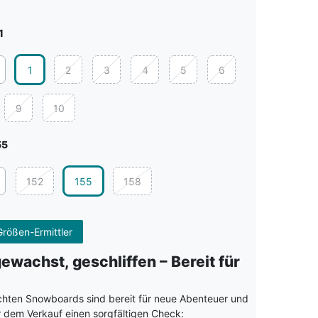
1
1
2
3
4
5
6
9
10
55
152
155
158
rößen-Ermittler
gewachst, geschliffen – Bereit für
hten Snowboards sind bereit für neue Abenteuer und
r dem Verkauf einen sorgfältigen Check: