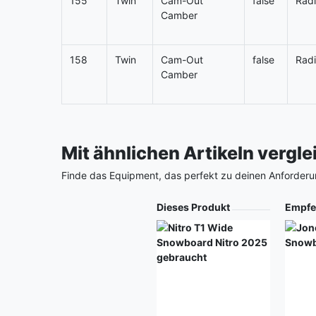
155
Twin
Cam-Out
false
Radi
Camber
158
Twin
Cam-Out
false
Radi
Camber
Mit ähnlichen Artikeln vergl
Finde das Equipment, das perfekt zu deinen Anforderu
Produkt
Dieses Produkt
Empfe