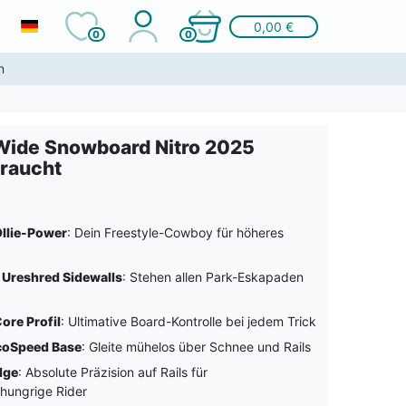
0,00 €
0
0
n
Wide Snowboard Nitro 2025
raucht
llie-Power
: Dein Freestyle-Cowboy für höheres
 Ureshred Sidewalls
: Stehen allen Park-Eskapaden
ore Profil
: Ultimative Board-Kontrolle bei jedem Trick
coSpeed Base
: Gleite mühelos über Schnee und Rails
Edge
: Absolute Präzision auf Rails für
hungrige Rider