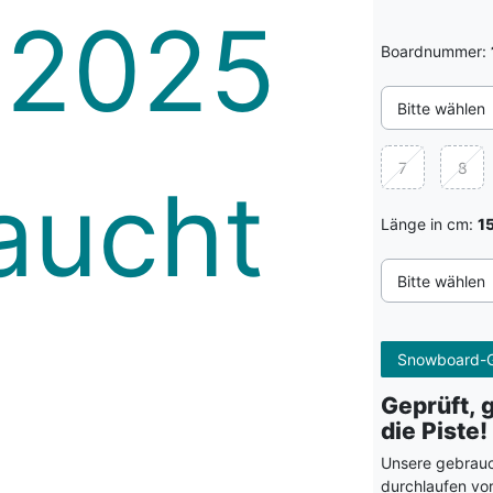
Boardnummer:
Bitte wählen
7
8
Länge in cm:
1
Bitte wählen
Snowboard-G
Geprüft, 
die Piste!
Unsere gebrauc
durchlaufen vo