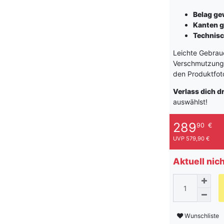
Belag g
Kanten g
Technisc
Leichte Gebrauc
Verschmutzungen
den Produktfot
Verlass dich d
auswählst!
289
90
€
UVP 579,90 €
Aktuell nic
Wunschliste