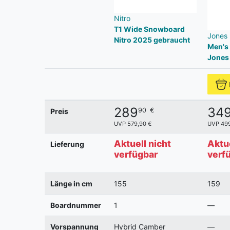
Nitro
T1 Wide Snowboard
Jones
Nitro 2025 gebraucht
Men's
Jones
289
34
90
€
Preis
UVP 579,90 €
UVP 499
Aktuell nicht
Aktue
Lieferung
verfügbar
verf
Länge in cm
155
159
Boardnummer
1
—
Vorspannung
Hybrid Camber
—