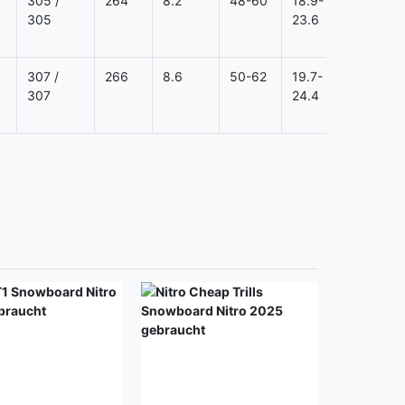
305 /
264
8.2
48-60
18.9-
0
305
23.6
307 /
266
8.6
50-62
19.7-
0
307
24.4