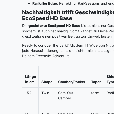
Railkiller Edge:
Perfekt für Rail-Sessions und en
Nachhaltigkeit trifft Geschwindigke
EcoSpeed HD Base
Die
gesinterte EcoSpeed HD Base
bietet nicht nur Ges
sondern ist auch nachhaltig. Somit kannst Du Deine P
gleichzeitig einen positiven Beitrag zur Umwelt leisten.
Ready to conquer the park? Mit dem T1 Wide von Nitro 
jede Herausforderung. Lass die Lichter niemals ausge
Deinem Freestyle-Adventure!
Länge
Sid
in cm
Shape
Camber/Rocker
Taper
Typ
152
Twin
Cam-Out
false
Radi
Camber