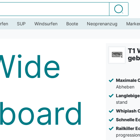
Suchen
rfen
SUP
Windsurfen
Boote
Neoprenanzug
Marke
T1 
geb
Maximale O
Abheben
Langlebige
stand
Whiplash C
Schnelle E
Railkiller 
progression