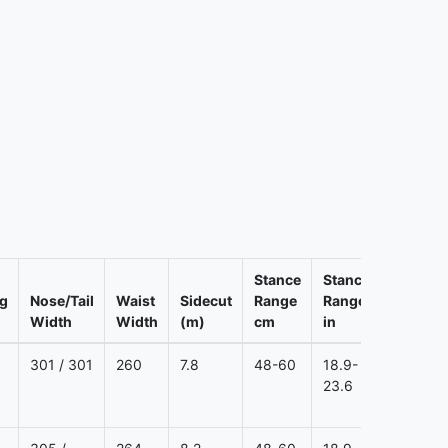
Stance
Stance
g
Nose/Tail
Waist
Sidecut
Range
Range
Width
Width
(m)
cm
in
Setback
301 / 301
260
7.8
48-60
18.9-
0
23.6