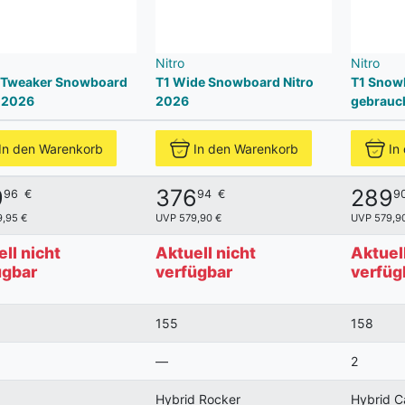
Nitro
Nitro
 Tweaker Snowboard
T1 Wide Snowboard Nitro
T1 Snow
 2026
2026
gebrauc
In den Warenkorb
In den Warenkorb
In
9
376
289
96
€
94
€
9
,95 €
UVP 579,90 €
UVP 579,9
ll nicht
Aktuell nicht
Aktuell
ügbar
verfügbar
verfüg
155
158
—
2
Hybrid Rocker
Hybrid 