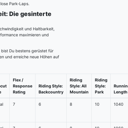
dlose Park-Laps.
it: Die gesinterte
chwindigkeit und Haltbarkeit,
erformance maximieren und
bist Du bestens gerüstet für
hen und erreiche neue Höhen auf
Flex /
Riding
Riding
ecut
Response
Riding Style:
Style: All
Style:
Runnin
e
Rating
Backcountry
Mountain
Park
Length
al
7
6
8
10
1040