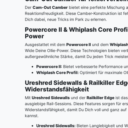
Der
Cam-Out Camber
bietet eine perfekte Mischung 
Reaktionsfreudigkeit. Diese Camber-Konstruktion ist fe
Dich dabei, neue Tricks im Park zu erlernen.
Powercore II & Whiplash Core Profi
Power
Ausgestattet mit dem
Powercore II
und dem
Whiplash
Wide Deine Ollie-Power. Diese Technologien bieten ve
außergewöhnliche Stärke, damit Du jeden Trick meister
Powercore II:
Bietet verbesserte Performance un
Whiplash Core Profil:
Optimiert für maximale Ol
Ureshred Sidewalls & Railkiller Edg
Widerstandsfähigkeit
Mit
Ureshred Sidewalls
und der
Railkiller Edge
ist das
ausgiebige Rail-Sessions. Diese Features sorgen für er
Widerstandsfähigkeit, damit Du Dich voll und ganz auf
kannst.
Ureshred Sidewalls:
Bieten Langlebigkeit und W