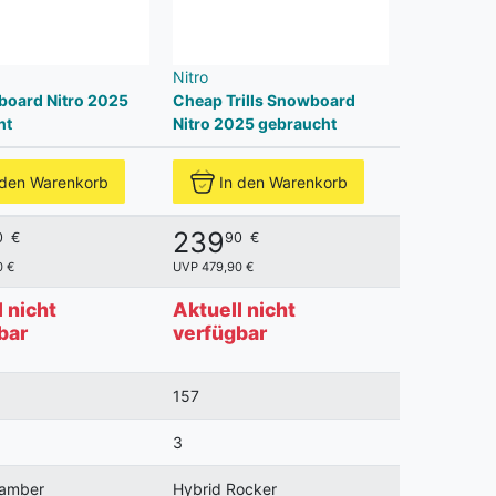
Nitro
board Nitro 2025
Cheap Trills Snowboard
ht
Nitro 2025 gebraucht
 den Warenkorb
In den Warenkorb
239
0
€
90
€
0 €
UVP 479,90 €
 nicht
Aktuell nicht
bar
verfügbar
157
3
Camber
Hybrid Rocker