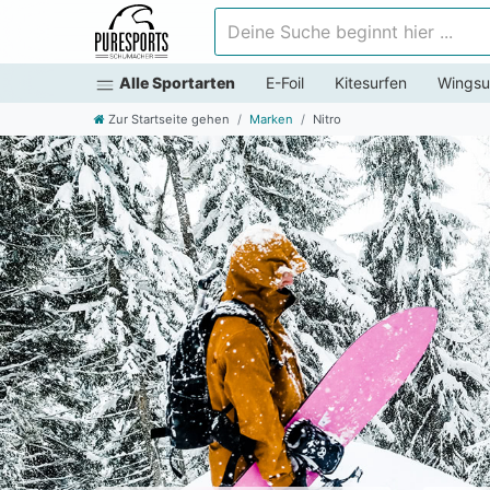
Deine Suche beginnt hier ...
Alle Sportarten
E-Foil
Kitesurfen
Wingsu
Zur Startseite gehen
Marken
Nitro