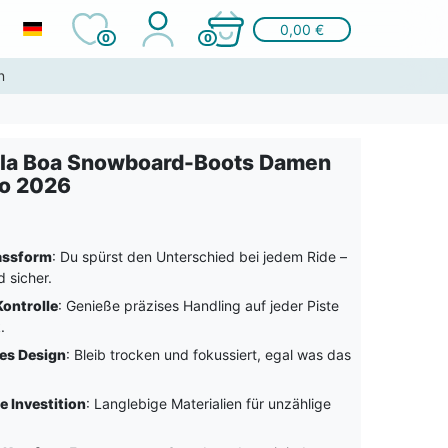
0,00 €
0
0
n
la Boa Snowboard-Boots Damen
ro 2026
assform
: Du spürst den Unterschied bei jedem Ride –
 sicher.
ontrolle
: Genieße präzises Handling auf jeder Piste
.
es Design
: Bleib trocken und fokussiert, egal was das
e Investition
: Langlebige Materialien für unzählige