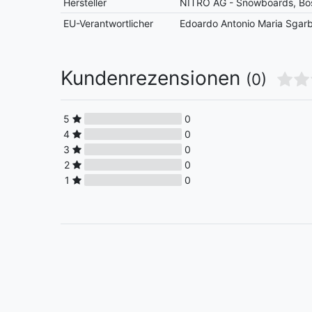
Hersteller
NITRO AG - Snowboards, Bös
EU-Verantwortlicher
Edoardo Antonio Maria Sgarboss
Kundenrezensionen
(0)
5
0
4
0
3
0
2
0
1
0