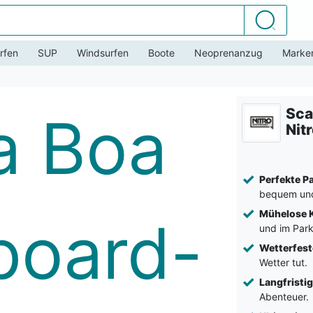
Suchen
rfen
SUP
Windsurfen
Boote
Neoprenanzug
Marke
Sca
Nit
Perfekte P
bequem und
Mühelose K
und im Park
Wetterfest
Wetter tut.
Langfristig
Abenteuer.