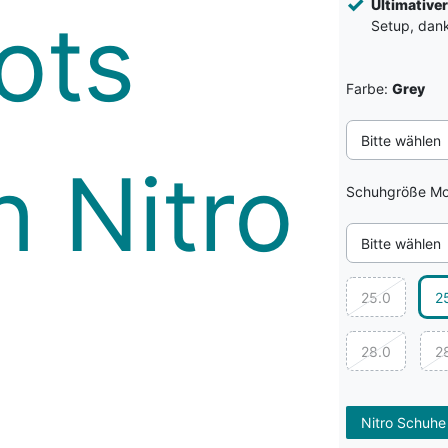
Ultimative
Setup, dank 
Farbe:
Grey
Bitte wählen
Schuhgröße Mo
Bitte wählen
25.0
2
28.0
2
Nitro Schuhe