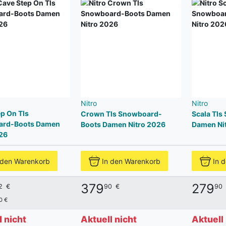
Nitro
Nitro
p On Tls
Crown Tls Snowboard-
Scala Tl
rd-Boots Damen
Boots Damen Nitro 2026
Damen Ni
26
 den Warenkorb
In den Warenkorb
In 
379
279
2
€
90
€
90
0 €
l nicht
Aktuell nicht
Aktuell 