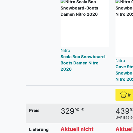
Nitro
Scala Boa Snowboard-
Nitro
Boots Damen Nitro
Cave Ste
2026
Snowboa
Nitro 20
In
329
439
90
€
9
Preis
UVP 549,9
Aktuell nicht
Aktuel
Lieferung