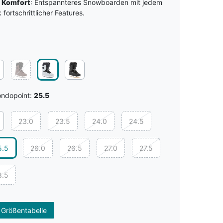
r Komfort
: Entspannteres Snowboarden mit jedem
fortschrittlicher Features.
ndopoint:
25.5
23.0
23.5
24.0
24.5
5.5
26.0
26.5
27.0
27.5
8.5
 Größentabelle