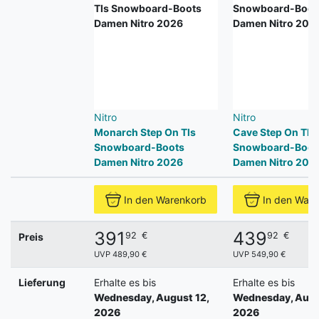
Nitro
Nitro
Monarch Step On Tls
Cave Step On Tls
Snowboard-Boots
Snowboard-Boot
Damen Nitro 2026
Damen Nitro 202
In den Warenkorb
In den War
391
439
92
€
92
€
Preis
UVP 489,90 €
UVP 549,90 €
Lieferung
Erhalte es bis
Erhalte es bis
Wednesday, August 12,
Wednesday, Augu
2026
2026