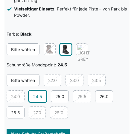
ganzen Tag.
Vielseitiger Einsatz
: Perfekt für jede Piste – von Park bis
Powder.
Farbe:
Black
Bitte wählen
Schuhgröße Mondopoint:
24.5
Bitte wählen
22.0
23.0
23.5
24.0
24.5
25.0
25.5
26.0
26.5
27.0
28.0
Nitro Schuhe Größentabelle