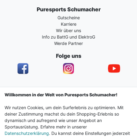
Puresports Schumacher
Gutscheine
Karriere
Wir über uns
Info zu BattG und ElektroG
Werde Partner
Folge uns
Impressum
Daten­schutz­erklärung
AGB
Willkommen in der Welt von Puresports Schumacher!
Wir nutzen Cookies, um dein Surferlebnis zu optimieren. Mit
Barrierefreiheitserklärung
Widerrufs­recht
deiner Zustimmung machst du dein Shopping-Erlebnis so
dynamisch und aufregend wie unser Angebot an
Sportausrüstung. Erfahre mehr in unserer
Kontakt
Vertrag widerrufen
Datenschutzerklärung
. Du kannst deine Einstellungen jederzeit