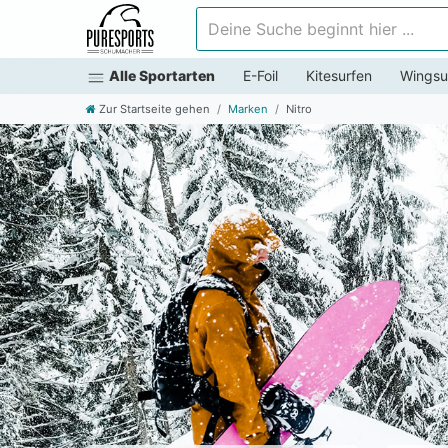
Deine Suche beginnt hier ...
Alle Sportarten
E-Foil
Kitesurfen
Wingsu
Zur Startseite gehen
Marken
Nitro