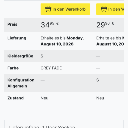
In den Warenkorb
In den Wa
34
29
95
€
90
€
Preis
Lieferung
Erhalte es bis
Monday,
Erhalte es bis
Mo
August 10, 2026
August 10, 202
Kleidergröße
S
—
Farbe
GREY FADE
—
Konfiguration
—
S
Allgemein
Zustand
Neu
Neu
Lieferumfang: 1 Paar Socken