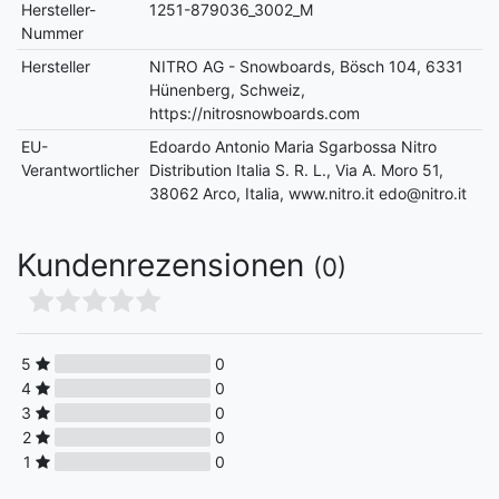
Hersteller-
1251-879036_3002_M
Nummer
Hersteller
NITRO AG - Snowboards, Bösch 104, 6331
Hünenberg, Schweiz,
https://nitrosnowboards.com
EU-
Edoardo Antonio Maria Sgarbossa Nitro
Verantwortlicher
Distribution Italia S. R. L., Via A. Moro 51,
38062 Arco, Italia, www.nitro.it edo@nitro.it
Kundenrezensionen
(0)
5
0
4
0
3
0
2
0
1
0