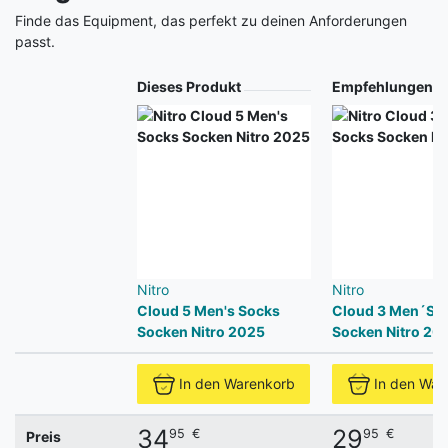
Finde das Equipment, das perfekt zu deinen Anforderungen
passt.
Produkt
Dieses Produkt
Empfehlungen
Nitro
Nitro
Cloud 5 Men's Socks
Cloud 3 Men´S 
Socken Nitro 2025
Socken Nitro 20
In den Warenkorb
In den War
34
29
95
€
95
€
Preis