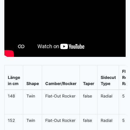
Flex
Länge
Sidecut
Res
in cm
Shape
Camber/Rocker
Taper
Type
Rat
148
Twin
Flat-Out Rocker
false
Radial
5
152
Twin
Flat-Out Rocker
false
Radial
5