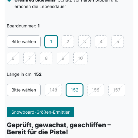
erhöhen die Lebensdauer
Boardnummer:
1
Bitte wählen
1
2
3
4
5
6
7
8
9
10
Länge in cm:
152
Bitte wählen
148
152
155
157
Snowboard-Größen-Ermittler
Geprüft, gewachst, geschliffen –
Bereit für die Piste!