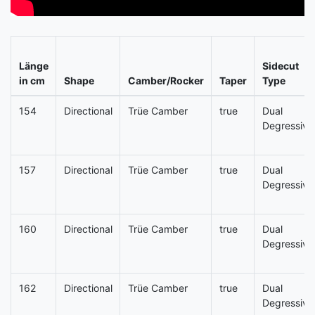
Länge
Sidecut
in cm
Shape
Camber/Rocker
Taper
Type
154
Directional
Trüe Camber
true
Dual
Degressive
157
Directional
Trüe Camber
true
Dual
Degressive
160
Directional
Trüe Camber
true
Dual
Degressive
162
Directional
Trüe Camber
true
Dual
Degressive