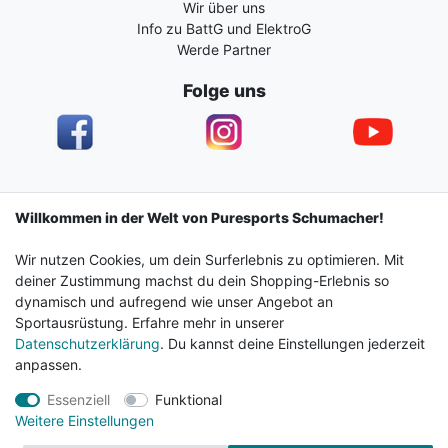
Wir über uns
Info zu BattG und ElektroG
Werde Partner
Folge uns
Impressum
Daten­schutz­erklärung
AGB
Willkommen in der Welt von Puresports Schumacher!
Wir nutzen Cookies, um dein Surferlebnis zu optimieren. Mit
Barrierefreiheitserklärung
Widerrufs­recht
deiner Zustimmung machst du dein Shopping-Erlebnis so
dynamisch und aufregend wie unser Angebot an
Sportausrüstung. Erfahre mehr in unserer
Kontakt
Vertrag widerrufen
Datenschutzerklärung
. Du kannst deine Einstellungen jederzeit
anpassen.
Essenziell
Funktional
© 2024 Surf & Sportshop Schumacher. Alle Rechte
Weitere Einstellungen
vorbehalten.