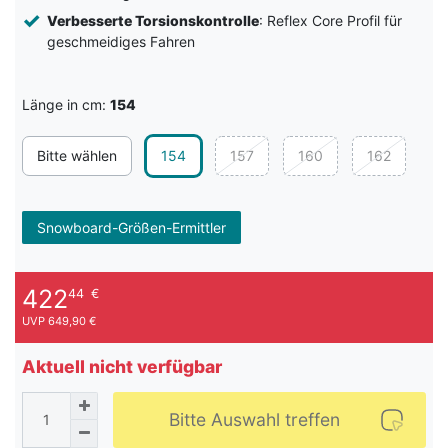
Verbesserte Torsionskontrolle
: Reflex Core Profil für
geschmeidiges Fahren
Länge in cm:
154
Bitte wählen
154
157
160
162
Snowboard-Größen-Ermittler
422
44
€
UVP 649,90 €
Aktuell nicht verfügbar
Bitte Auswahl treffen