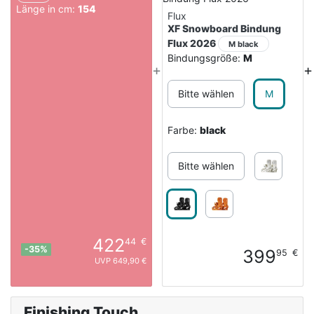
Länge in cm:
154
Flux
XF Snowboard Bindung
Flux 2026
M black
Bindungsgröße:
M
+
+
Bitte wählen
M
Farbe:
black
Bitte wählen
422
44
€
-35%
399
95
€
UVP 649,90 €
Finishing Touch