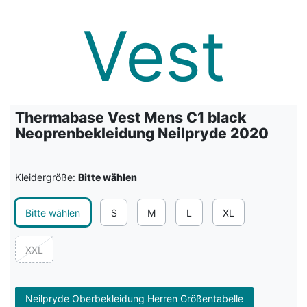
Thermabase Vest Mens C1 black
Neoprenbekleidung Neilpryde 2020
Kleidergröße:
Bitte wählen
Bitte wählen
S
M
L
XL
XXL
Neilpryde Oberbekleidung Herren Größentabelle