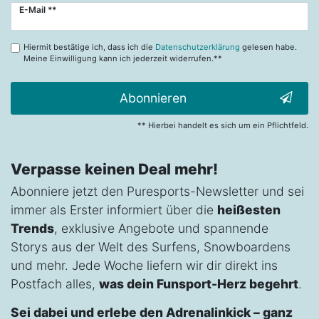
Newsletter
E-Mail **
Honig
Hiermit bestätige ich, dass ich die
Datenschutzerklärung
gelesen habe.
Meine Einwilligung kann ich jederzeit widerrufen.**
Abonnieren
** Hierbei handelt es sich um ein Pflichtfeld.
Verpasse keinen Deal mehr!
Abonniere jetzt den Puresports-Newsletter und sei
immer als Erster informiert über die
heißesten
Trends
, exklusive Angebote und spannende
Storys aus der Welt des Surfens, Snowboardens
und mehr. Jede Woche liefern wir dir direkt ins
Postfach alles,
was dein Funsport-Herz begehrt
.
Sei dabei und erlebe den Adrenalinkick – ganz