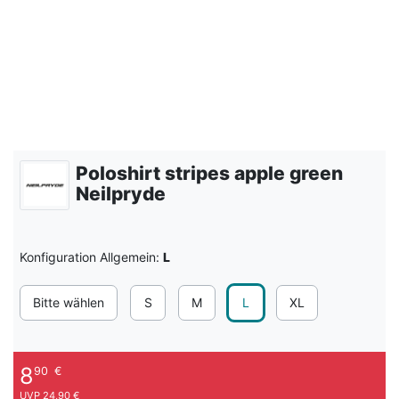
Poloshirt stripes apple green
Neilpryde
Konfiguration Allgemein:
L
Bitte wählen
S
M
L
XL
8
90
€
UVP 24,90 €