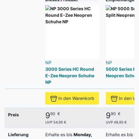
NP
NP
3000 Series HC Round
5000 Series HC 
E-Zee Neopren Schuhe
Neopren Schuh
NP
In den Warenkorb
In den W
9
9
90
€
90
€
Preis
UVP 54,95 €
UVP 49,95 €
Lieferung
Erhalte es bis
Monday,
Erhalte es bis
M