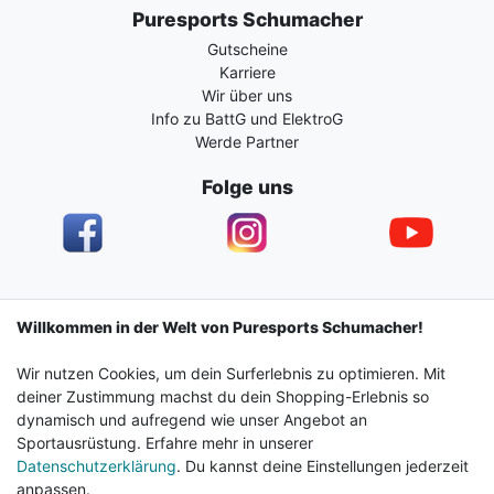
Puresports Schumacher
Gutscheine
Karriere
Wir über uns
Info zu BattG und ElektroG
Werde Partner
Folge uns
Impressum
Daten­schutz­erklärung
AGB
Willkommen in der Welt von Puresports Schumacher!
Wir nutzen Cookies, um dein Surferlebnis zu optimieren. Mit
Barrierefreiheitserklärung
Widerrufs­recht
deiner Zustimmung machst du dein Shopping-Erlebnis so
dynamisch und aufregend wie unser Angebot an
Sportausrüstung. Erfahre mehr in unserer
Kontakt
Vertrag widerrufen
Datenschutzerklärung
. Du kannst deine Einstellungen jederzeit
anpassen.