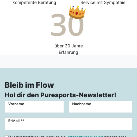
kompetente Beratung
Service mit Sympathie
über 30 Jahre
Erfahrung
Bleib im Flow
Hol dir den Puresports-Newsletter!
Vorname
Nachname
Newsletter
E-Mail **
Honig
Hiermit bestätige ich, dass ich die
Datenschutzerklärung
gelesen habe.