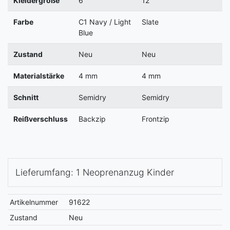
Kleidergröße
6
12
Farbe
C1 Navy / Light
Slate
Blue
Zustand
Neu
Neu
Materialstärke
4 mm
4 mm
Schnitt
Semidry
Semidry
Reißverschluss
Backzip
Frontzip
Lieferumfang: 1 Neoprenanzug Kinder
Artikelnummer
91622
Zustand
Neu