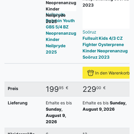
Neilpryde
Dolphin Youth
GBS 5/4 BZ
Soöruz
Neoprenanzug
Fullsuit Kids 4/3 CZ
Kinder
Fighter Oysterprene
Neilpryde
Kinder Neoprenanzug
2025
Soöruz 2023
In den Warenkorb
199
229
95
€
00
€
Preis
Lieferung
Erhalte es bis
Erhalte es bis
Sunday,
Sunday,
August 9, 2026
August 9,
2026