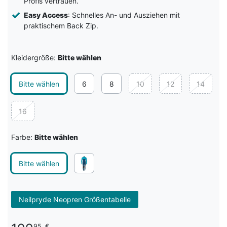
Profis vertrauen.
Easy Access
: Schnelles An- und Ausziehen mit
praktischem Back Zip.
Kleidergröße:
Bitte wählen
Bitte wählen
6
8
10
12
14
16
Farbe:
Bitte wählen
Bitte wählen
Neilpryde Neopren Größentabelle
95
€