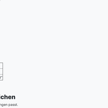
8"
eichen
ngen passt.