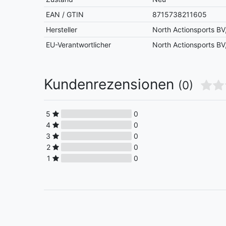
EAN / GTIN
8715738211605
Hersteller
North Actionsports B
EU-Verantwortlicher
North Actionsports B
Kundenrezensionen
(0)
5
0
4
0
3
0
2
0
1
0