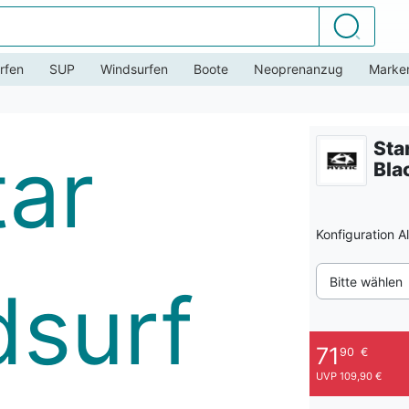
Suchen
rfen
SUP
Windsurfen
Boote
Neoprenanzug
Marke
Sta
Bla
Konfiguration A
Bitte wählen
71
90
€
UVP 109,90 €