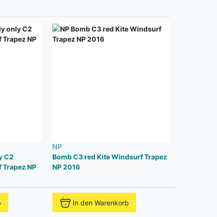
NP
y C2
Bomb C3 red Kite Windsurf Trapez
f Trapez NP
NP 2016
b
In den Warenkorb