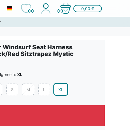
0,00 €
0
0
n
r Windsurf Seat Harness
ck/Red Sitztrapez Mystic
llgemein:
XL
S
M
L
XL