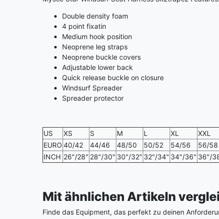
Double density foam
4 point fixatin
Medium hook position
Neoprene leg straps
Neoprene buckle covers
Adjustable lower back
Quick release buckle on closure
Windsurf Spreader
Spreader protector
US
XS
S
M
L
XL
XXL
EURO
40/42
44/46
48/50
50/52
54/56
56/58
INCH
26"/28"
28"/30"
30"/32"
32"/34"
34"/36"
36"/3
Mit ähnlichen Artikeln vergl
Finde das Equipment, das perfekt zu deinen Anforderu