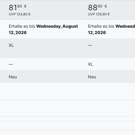
81
88
90
€
90
€
UVP 124,80 €
UVP 129,90 €
Erhalte es bis
Wednesday, August
Erhalte es bis
Wednesda
12, 2026
12, 2026
XL
—
—
XL
Neu
Neu